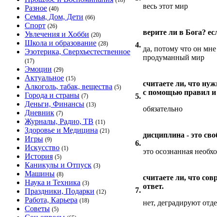
(18)
весь этот мир
Разное
(40)
Семья, Дом, Дети
(66)
Спорт
(26)
верите ли в Бога? ес
Увлечения и Хобби
(20)
Школа и образование
(28)
4.
да, потому что он мне
Эзотерика, Сверхъестественное
продуманный мир
(17)
Эмоции
(29)
Актуальное
(15)
считаете ли, что ну
Алкоголь, табак, вещества
(5)
с помощью правил и
Города и страны
5.
(7)
Деньги, Финансы
(13)
обязательно
Дневник
(7)
Журналы, Радио, ТВ
(11)
Здоровье и Медицина
(21)
дисциплина - это св
Игры
(9)
6.
Искусство
(1)
это осознанная необх
История
(5)
Каникулы и Отпуск
(3)
Машины
(8)
считаете ли, что со
Наука и Техника
(3)
ответ.
7.
Праздники, Подарки
(12)
Работа, Карьера
(18)
нет, деградируют отд
Советы
(5)