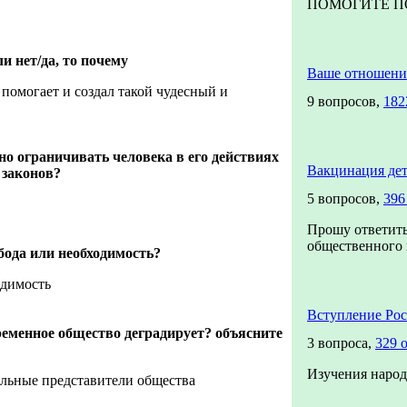
ПОМОГИТЕ ПОЖ
ли нет/да, то почему
Ваше отношени
 помогает и создал такой чудесный и
9 вопросов,
182
жно ограничивать человека в его действиях
Вакцинация де
 законов?
5 вопросов,
396
Прошу ответить
общественного м
обода или необходимость?
одимость
Вступление Ро
временное общество деградирует? объясните
3 вопроса,
329 
Изучения народ
ельные представители общества