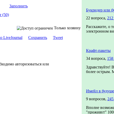
Заполнить
Букридер или б
 (50)
22 вопроса,
212
Расскажите, о т
Только хозяину
электронном вид
Сохранить
Tweet
Крафт-пакеты
34 вопроса,
158
бходимо авторизоваться или
Здравствуйте! В
более острым. М
Имейл в будущ
9 вопросов,
245
Вполне возможн
"проживут" 1000