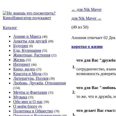
←
для Nik Mayer
для Nik Mayer
→
(49 из 50)
Каталог
Аниме и Манга
(40)
Аноним отвечает 02 Дек
Анкеты для друзей
(69)
Будущее
(6)
коротко о жизни
Еда, Кулинария
(32)
Животные, Растения
(22)
Жизнь
что для Вас "дружба
(32)
Интернет
(44)
1.
Кино, видео
сотрудничество, взаи
(23)
Красота и Мода
возможность доверять
(32)
Литература, Поэзия
(39)
Любовь, Дружба, Отношения
что для Вас "любовь
(134)
2.
Мечты и Фантазии
(33)
то же, что и дружба, 
Музыка
(33)
Обо мне и О нас
(39)
О моём блоге
(8)
что делает Вас счас
Политика и Общество
(70)
3.
Прошлое и Воспоминания