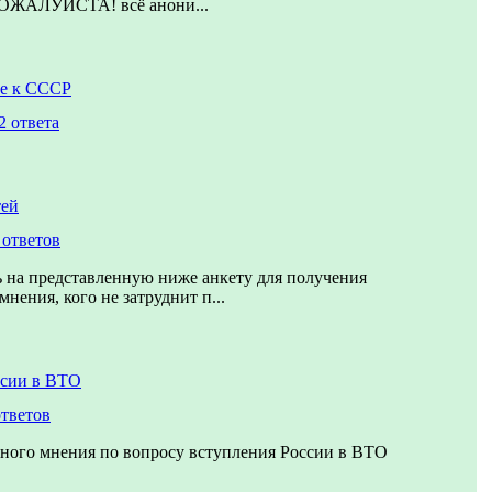
АЛУЙСТА! всё анони...
е к СССР
2 ответа
тей
 ответов
 на представленную ниже анкету для получения
нения, кого не затруднит п...
ссии в ВТО
ответов
ного мнения по вопросу вступления России в ВТО