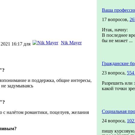
Ваша професси
17 вопросов,
26
Итак, начну:
В последнее вре
бы не может ...
Nik Mayer
 2021 16:17 для
Гражданские бр
"?
23 вопроса,
554
мопонимание и поддержка, общие интересы,
Разрешить или з
 не задумываясь
какой точки зре
"?
Социальная про
но с налётом романтики, поцелуев, желания
24 вопроса,
102
тливым?
пишу курсовую,