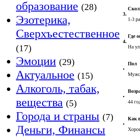
образование
(28)
Скол
3.
Эзотерика,
1-3 р
Сверхъестественное
Где о
4.
(17)
На у
Эмоции
(29)
Пол
•
Актуальное
(15)
Мужс
Алкоголь, табак,
Возр
•
вещества
(5)
44 го
Города и страны
(7)
Как 
•
Деньги, Финансы
Хоро