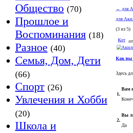
Общество
(70)
←
для 
Прошлое и
для Ак
(3 из 5)
Воспоминания
(18)
Кот
от
Разное
(40)
Семья, Дом, Дети
Как вы 
(66)
Здесь д
Спорт
(26)
Вам 
1.
Увлечения и Хобби
Конеч
(20)
Вы л
2.
Школа и
Да