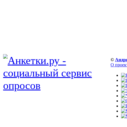
©
Андр
О проек