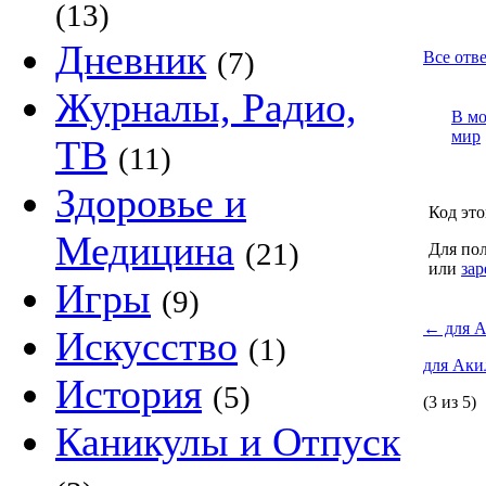
(13)
Дневник
(7)
Все отв
Журналы, Радио,
В м
мир
ТВ
(11)
Здоровье и
Код это
Медицина
(21)
Для пол
или
зар
Игры
(9)
←
для 
Искусство
(1)
для Ак
История
(5)
(3 из 5)
Каникулы и Отпуск