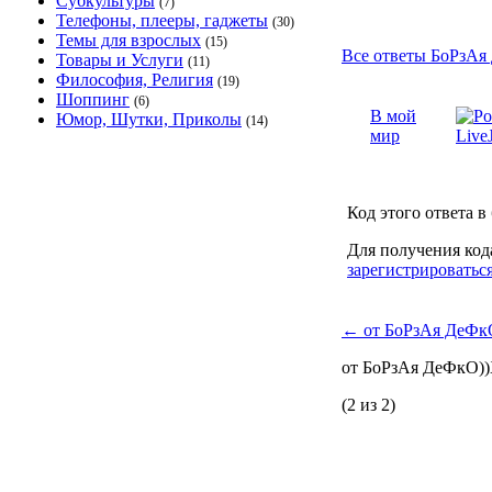
Субкультуры
(7)
Телефоны, плееры, гаджеты
(30)
Темы для взрослых
(15)
Все ответы БоРзАя
Товары и Услуги
(11)
Философия, Религия
(19)
Шоппинг
(6)
В мой
Юмор, Шутки, Приколы
(14)
мир
Код этого ответа в
Для получения код
зарегистрироватьс
←
от БоРзАя ДеФк
от БоРзАя ДеФкО
(2 из 2)