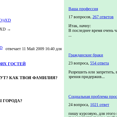
Ваша профессия
17 вопросов,
267 ответов
О))XD
Итак, начну:
))XD
→
В последнее время очень ч
...
XD
отвечает 11 Май 2009 16:40 для
Гражданские браки
23 вопроса,
554 ответа
ОИХ ГОСТЕЙ
Разрешить или запретить, 
зрения придержив...
ВУТ? КАК ТВОЯ ФАМИЛИЯ?
Социальная проблема прос
Ы ГОРОДА?
24 вопроса,
1021 ответ
пишу курсовую, для этого