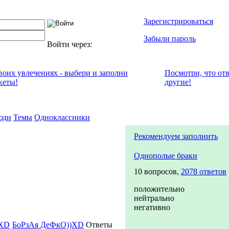
Зарегистрироваться
Забыли пароль
Войти через:
своих увлечениях - выбери и заполни
Посмотри, что от
кеты!
другие!
юди
Темы
Одноклассники
Рекомендуем заполнить
Однополые браки
10 вопросов,
2078 ответов
положительно
нейтрально
негативно
БоРзАя ДеФкО))XD
Ответы