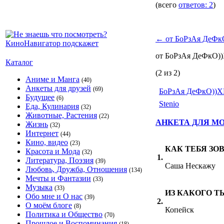
(всего
ответов: 2
)
←
от БоРзАя ДеФк
от БоРзАя ДеФкО
Каталог
(2 из 2)
Аниме и Манга
(40)
Анкеты для друзей
(69)
БоРзАя ДеФкО))
Будущее
(6)
Stenio
Еда, Кулинария
(32)
Животные, Растения
(22)
АНКЕТА ДЛЯ М
Жизнь
(32)
Интернет
(44)
Кино, видео
(23)
КАК ТЕБЯ ЗО
Красота и Мода
(32)
1.
Литература, Поэзия
(39)
Саша Нескажу
Любовь, Дружба, Отношения
(134)
Мечты и Фантазии
(33)
Музыка
(33)
ИЗ КАКОГО Т
Обо мне и О нас
(39)
2.
О моём блоге
(8)
Копейск
Политика и Общество
(70)
Прошлое и Воспоминания