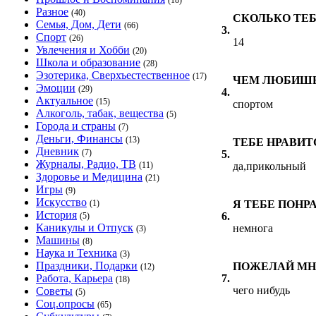
(18)
Разное
(40)
СКОЛЬКО ТЕБ
Семья, Дом, Дети
(66)
3.
Спорт
(26)
14
Увлечения и Хобби
(20)
Школа и образование
(28)
Эзотерика, Сверхъестественное
(17)
ЧЕМ ЛЮБИШЬ
Эмоции
(29)
4.
Актуальное
(15)
спортом
Алкоголь, табак, вещества
(5)
Города и страны
(7)
Деньги, Финансы
(13)
ТЕБЕ НРАВИТ
Дневник
(7)
5.
Журналы, Радио, ТВ
(11)
да,прикольный
Здоровье и Медицина
(21)
Игры
(9)
Искусство
(1)
Я ТЕБЕ ПОНР
История
6.
(5)
Каникулы и Отпуск
немнога
(3)
Машины
(8)
Наука и Техника
(3)
Праздники, Подарки
ПОЖЕЛАЙ МНЕ
(12)
Работа, Карьера
7.
(18)
чего нибудь
Советы
(5)
Соц.опросы
(65)