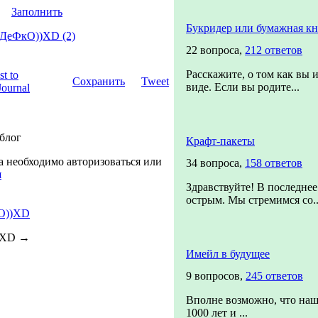
Заполнить
Букридер или бумажная кн
 ДеФкО))XD (2)
22 вопроса,
212 ответов
Расскажите, о том как вы 
Сохранить
Tweet
виде. Если вы родите...
 блог
Крафт-пакеты
а необходимо авторизоваться или
34 вопроса,
158 ответов
я
Здравствуйте! В последнее
острым. Мы стремимся со..
О))XD
))XD
→
Имейл в будущее
9 вопросов,
245 ответов
Вполне возможно, что наш
1000 лет и ...