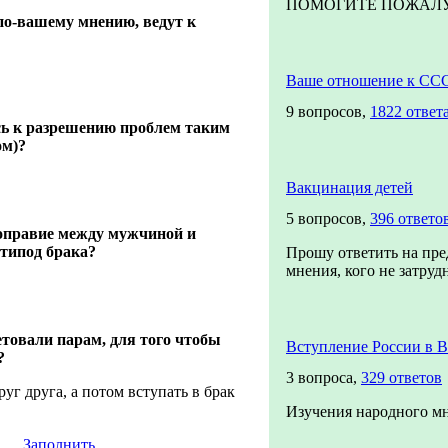
ПОМОГИТЕ ПОЖАЛУЙС
по-вашему мнению, ведут к
Ваше отношение к СС
9 вопросов,
1822 ответ
сь к разрешению проблем таким
ом)?
Вакцинация детей
5 вопросов,
396 ответо
ноправие между мужчиной и
типод брака?
Прошу ответить на пре
мнения, кого не затрудн
товали парам, для того чтобы
Вступление России в 
?
3 вопроса,
329 ответов
руг друга, а потом вступать в брак
Изучения народного м
Заполнить