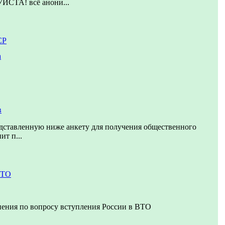
ТА! всё анони...
СР
а
в
дставленную ниже анкету для получения общественного
ит п...
ВТО
нения по вопросу вступления России в ВТО