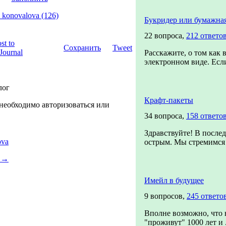
_konovalova (126)
Букридер или бумажная
22 вопроса,
212 ответо
Сохранить
Tweet
Расскажите, о том как 
электронном виде. Если
лог
Крафт-пакеты
необходимо авторизоваться или
34 вопроса,
158 ответо
Здравствуйте! В послед
ova
острым. Мы стремимся с
a
→
Имейл в будущее
9 вопросов,
245 ответо
Вполне возможно, что 
"проживут" 1000 лет и .