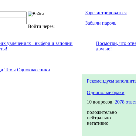
Зарегистрироваться
Забыли пароль
Войти через:
оих увлечениях - выбери и заполни
Посмотри, что отв
еты!
другие!
ди
Темы
Одноклассники
Рекомендуем заполнит
Однополые браки
10 вопросов,
2078 отве
положительно
нейтрально
негативно