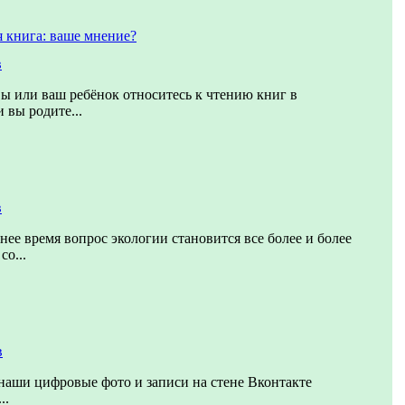
 книга: ваше мнение?
в
вы или ваш ребёнок относитесь к чтению книг в
 вы родите...
в
нее время вопрос экологии становится все более и более
о...
в
наши цифровые фото и записи на стене Вконтакте
..