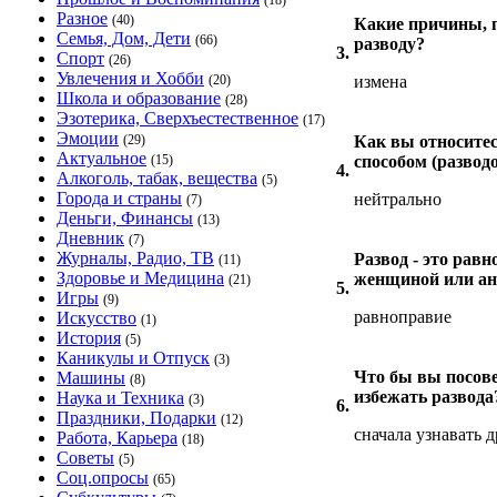
(18)
Разное
(40)
Какие причины, 
Семья, Дом, Дети
(66)
разводу?
3.
Спорт
(26)
Увлечения и Хобби
(20)
измена
Школа и образование
(28)
Эзотерика, Сверхъестественное
(17)
Эмоции
(29)
Как вы относите
Актуальное
(15)
способом (развод
4.
Алкоголь, табак, вещества
(5)
Города и страны
нейтрально
(7)
Деньги, Финансы
(13)
Дневник
(7)
Журналы, Радио, ТВ
Развод - это рав
(11)
Здоровье и Медицина
женщиной или ан
(21)
5.
Игры
(9)
равноправие
Искусство
(1)
История
(5)
Каникулы и Отпуск
(3)
Что бы вы посове
Машины
(8)
избежать развода
Наука и Техника
(3)
6.
Праздники, Подарки
(12)
сначала узнавать д
Работа, Карьера
(18)
Советы
(5)
Соц.опросы
(65)