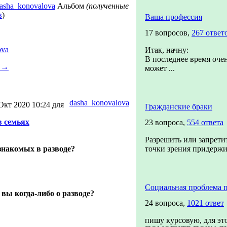
asha_konovalova
Альбом
(полученные
в
)
Ваша профессия
17 вопросов,
267 ответ
ova
Итак, начну:
В последнее время очен
a
→
может ...
dasha_konovalova
Окт 2020 10:24 для
Гражданские браки
в семьях
23 вопроса,
554 ответа
Разрешить или запретит
знакомых в разводе?
точки зрения придержив
Социальная проблема 
вы когда-либо о разводе?
24 вопроса,
1021 ответ
пишу курсовую, для эт