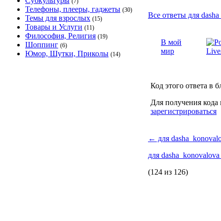
Субкультуры
(7)
Телефоны, плееры, гаджеты
(30)
Все ответы для dasha
Темы для взрослых
(15)
Товары и Услуги
(11)
Философия, Религия
(19)
В мой
Шоппинг
(6)
мир
Юмор, Шутки, Приколы
(14)
Код этого ответа в б
Для получения кода 
зарегистрироваться
←
для dasha_konoval
для dasha_konovalov
(124 из 126)