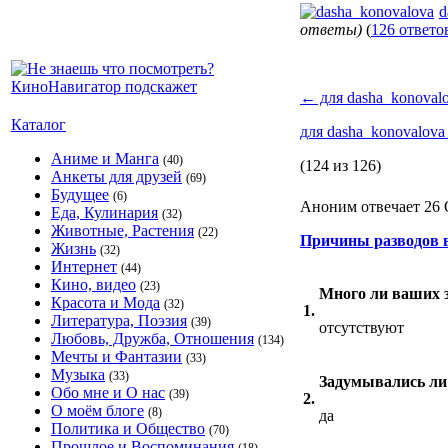
d
ответы)
(
126 ответо
←
для dasha_konoval
Каталог
для dasha_konovalov
Аниме и Манга
(40)
(124 из 126)
Анкеты для друзей
(69)
Будущее
(6)
Аноним отвечает 26 
Еда, Кулинария
(32)
Животные, Растения
(22)
Причины разводов 
Жизнь
(32)
Интернет
(44)
Кино, видео
(23)
Много ли ваших 
Красота и Мода
(32)
1.
Литература, Поэзия
(39)
отсутствуют
Любовь, Дружба, Отношения
(134)
Мечты и Фантазии
(33)
Музыка
(33)
Задумывались ли 
Обо мне и О нас
(39)
2.
О моём блоге
(8)
да
Политика и Общество
(70)
Прошлое и Воспоминания