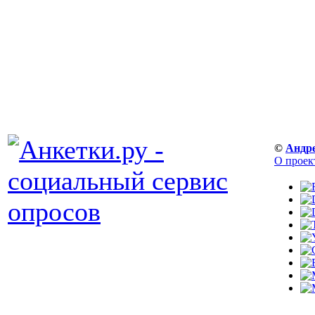
©
Андр
О проек