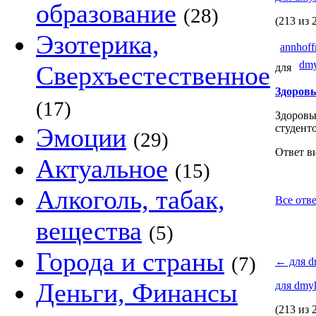
образование
(28)
(213 из 
Эзотерика,
annhof
dmy
Сверхъестественное
для
Здоровы
(17)
Здоровы
студент
Эмоции
(29)
Ответ в
Актуальное
(15)
Алкоголь, табак,
Все отве
вещества
(5)
Города и страны
(7)
←
для d
Деньги, Финансы
для dmy
(213 из 