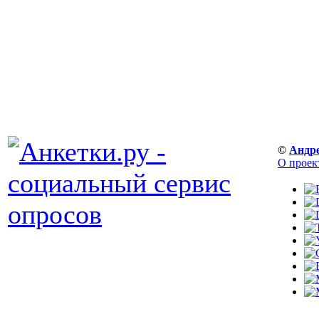
©
Андр
О проек