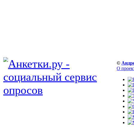
©
Андр
О проек