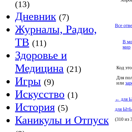
(13)
Дневник
(7)
Журналы, Радио,
Все отв
ТВ
(11)
В м
мир
Здоровье и
Медицина
(21)
Код это
Игры
Для пол
(9)
или
зар
Искусство
(1)
←
для 
История
(5)
для Ыт
Каникулы и Отпуск
(310 из 