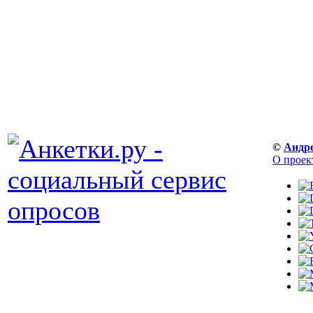
©
Андр
О проек