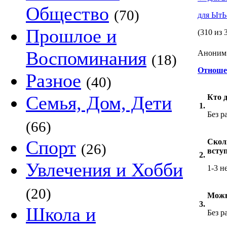
Общество
(70)
для Ыт
Прошлое и
(310 из 
Воспоминания
Аноним 
(18)
Отноше
Разное
(40)
Семья, Дом, Дети
Кто 
1.
Без р
(66)
Спорт
Скол
(26)
всту
2.
Увлечения и Хобби
1-3 н
(20)
Можн
3.
Школа и
Без р