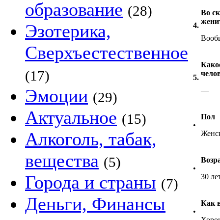
образование
(28)
Во с
жени
Эзотерика,
4.
Вооб
Сверхъестественное
Како
(17)
чело
5.
Эмоции
—
(29)
Актуальное
(15)
Пол
•
Алкоголь, табак,
Женс
вещества
(5)
Возр
•
Города и страны
30 ле
(7)
Деньги, Финансы
Как 
•
Хоро