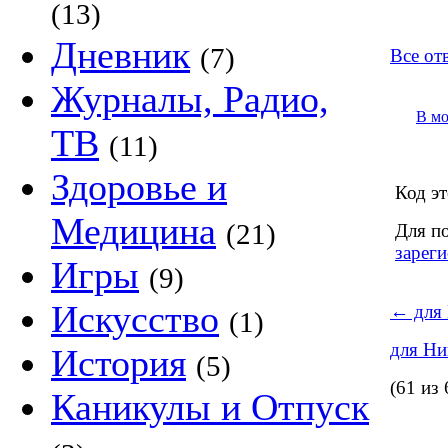
(13)
Дневник
(7)
Все от
Журналы, Радио,
В м
ТВ
(11)
Здоровье и
Код эт
Медицина
(21)
Для п
зареги
Игры
(9)
Искусство
←
для 
(1)
для Н
История
(5)
(61 из 
Каникулы и Отпуск