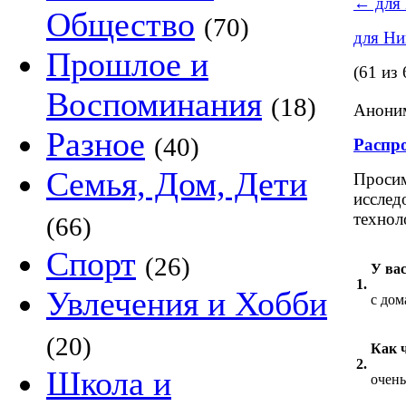
←
для 
Общество
(70)
для Н
Прошлое и
(61 из 
Воспоминания
(18)
Аноним
Разное
(40)
Распр
Семья, Дом, Дети
Просим
исслед
технол
(66)
Спорт
(26)
У вас
1.
Увлечения и Хобби
с дом
(20)
Как 
2.
Школа и
очень