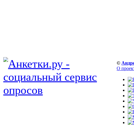
©
Андр
О проек