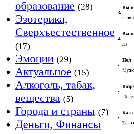
образование
(28)
Вы по
3.
Эзотерика,
серви
Сверхъестественное
Вы п
4.
(17)
да
Эмоции
(29)
Пол
•
Актуальное
(15)
Мужс
Алкоголь, табак,
Возр
•
вещества
(5)
26 ле
Города и страны
(7)
Как 
•
Деньги, Финансы
Так с