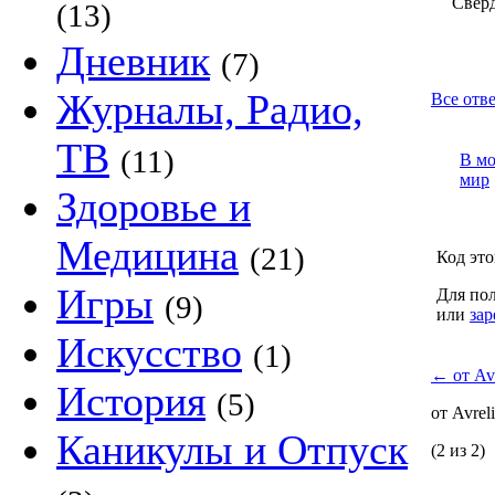
Сверд
(13)
Дневник
(7)
Журналы, Радио,
Все отве
ТВ
(11)
В м
мир
Здоровье и
Медицина
(21)
Код это
Игры
Для пол
(9)
или
зар
Искусство
(1)
←
от Avr
История
(5)
от Avrel
Каникулы и Отпуск
(2 из 2)