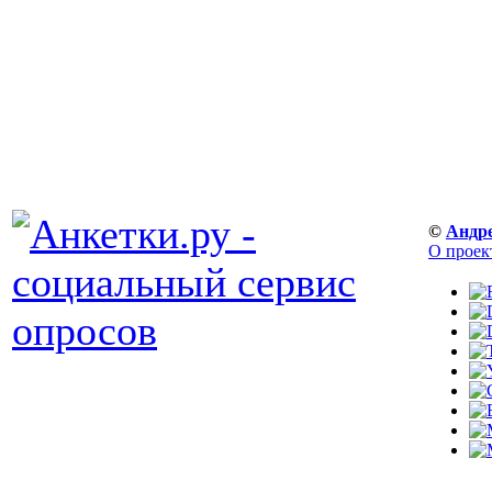
©
Андр
О проек