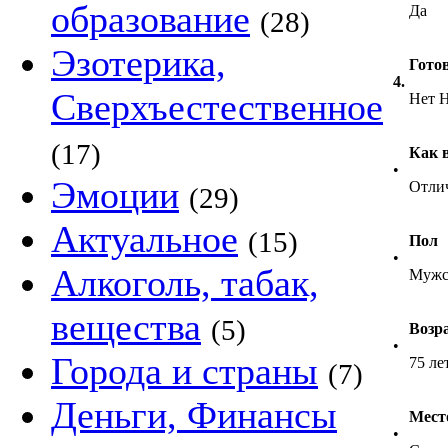
образование
Да
(28)
Эзотерика,
Гото
4.
Сверхъестественное
Нет Н
(17)
Как 
•
Эмоции
Отли
(29)
Актуальное
(15)
Пол
•
Алкоголь, табак,
Мужс
вещества
(5)
Возр
•
Города и страны
75 ле
(7)
Деньги, Финансы
Мест
•