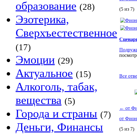
образование
(28)
(5 из 7)
Эзотерика,
Сверхъестественное
Сценари
(17)
Подруж
посмотре
Эмоции
(29)
Актуальное
(15)
Все отв
Алкоголь, табак,
вещества
(5)
←
от Ф
Города и страны
(7)
от Фио
Деньги, Финансы
(5 из 7)