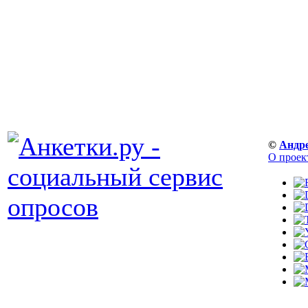
©
Андр
О проек