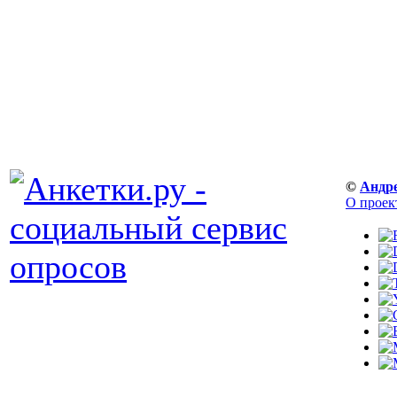
©
Андр
О проек