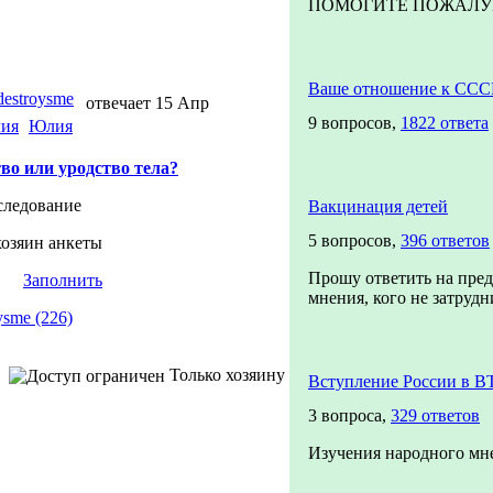
ПОМОГИТЕ ПОЖАЛУЙСТ
Ваше отношение к ССС
edestroysme
отвечает 15 Апр
9 вопросов,
1822 ответа
Юлия
во или уродство тела?
следование
Вакцинация детей
5 вопросов,
396 ответов
хозяин анкеты
Прошу ответить на пре
Заполнить
мнения, кого не затрудни
ysme (226)
Только хозяину
Вступление России в В
3 вопроса,
329 ответов
Изучения народного мн