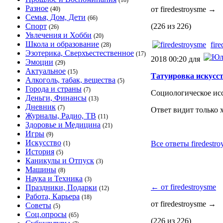
(18)
Разное
от firedestroysme
→
(40)
Семья, Дом, Дети
(66)
Спорт
(226 из 226)
(26)
Увлечения и Хобби
(20)
Школа и образование
fir
(28)
Эзотерика, Сверхъестественное
(17)
2018 00:20 для
Эмоции
(29)
Актуальное
(15)
Татуировка искусст
Алкоголь, табак, вещества
(5)
Города и страны
(7)
Социологическое ис
Деньги, Финансы
(13)
Дневник
(7)
Ответ видит только 
Журналы, Радио, ТВ
(11)
Здоровье и Медицина
(21)
Игры
(9)
Искусство
Все ответы firedestro
(1)
История
(5)
Каникулы и Отпуск
(3)
Машины
(8)
Наука и Техника
(3)
←
от firedestroysme
Праздники, Подарки
(12)
Работа, Карьера
(18)
от firedestroysme
→
Советы
(5)
Соц.опросы
(65)
(226 из 226)