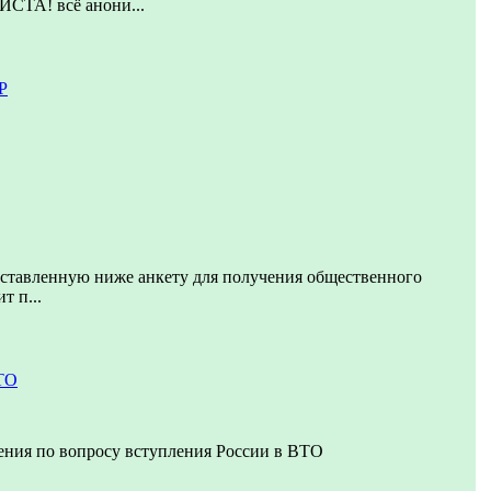
А! всё анони...
Р
дставленную ниже анкету для получения общественного
т п...
ТО
ения по вопросу вступления России в ВТО