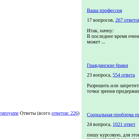
Ваша профессия
17 вопросов,
267 ответо
Итак, начну:
В последнее время очень
может ...
Гражданские браки
23 вопроса,
554 ответа
Разрешить или запретить
точки зрения придержив
destroysme
Ответы
(всего
ответов: 226
)
Социальная проблема п
24 вопроса,
1021 ответ
пишу курсовую, для это