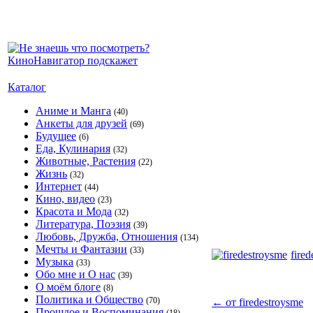
Каталог
Аниме и Манга
(40)
Анкеты для друзей
(69)
Будущее
(6)
Еда, Кулинария
(32)
Животные, Растения
(22)
Жизнь
(32)
Интернет
(44)
Кино, видео
(23)
Красота и Мода
(32)
Литература, Поэзия
(39)
Любовь, Дружба, Отношения
(134)
Мечты и Фантазии
(33)
fire
Музыка
(33)
Обо мне и О нас
(39)
О моём блоге
(8)
Политика и Общество
(70)
←
от firedestroysme
Прошлое и Воспоминания