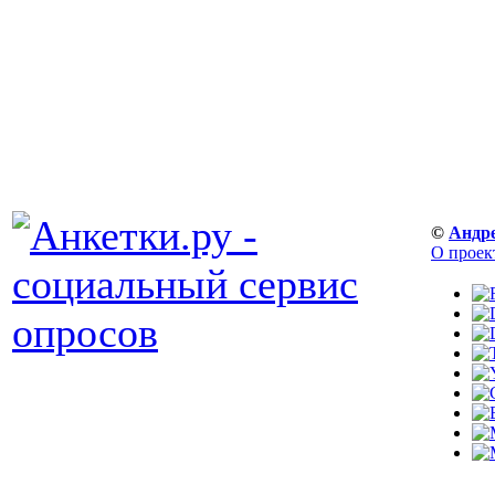
©
Андр
О проек