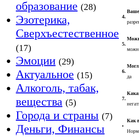
образование
(28)
Ваше
Эзотерика,
4.
разр
Сверхъестественное
Можн
5.
(17)
можн
Эмоции
(29)
Могл
Актуальное
6.
(15)
да
Алкоголь, табак,
Кака
вещества
7.
(5)
нега
Города и страны
(7)
Как 
Деньги, Финансы
•
Норм