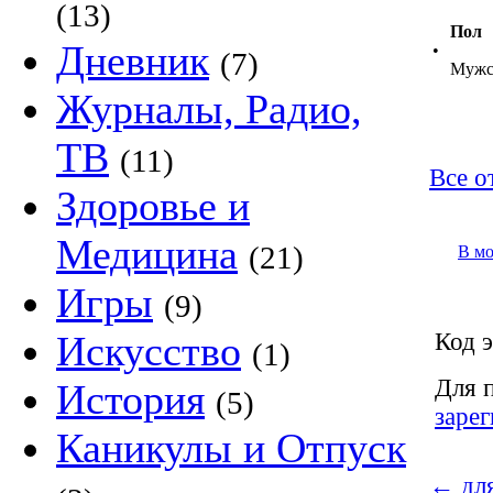
(13)
Пол
Дневник
•
(7)
Мужс
Журналы, Радио,
ТВ
(11)
Все о
Здоровье и
Медицина
(21)
В м
Игры
(9)
Искусство
Код э
(1)
Для 
История
(5)
заре
Каникулы и Отпуск
←
для