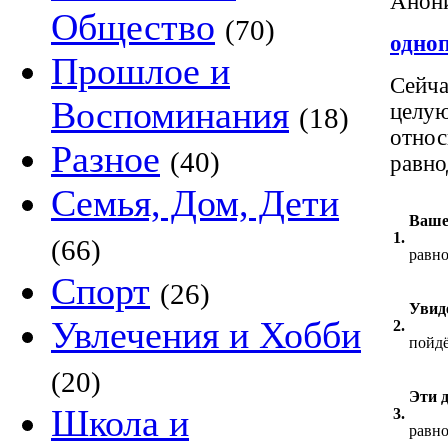
Анони
Общество
(70)
одно
Прошлое и
Сейча
Воспоминания
целую
(18)
отно
Разное
(40)
равн
Семья, Дом, Дети
Ваше
1.
(66)
равн
Спорт
(26)
Увид
Увлечения и Хобби
2.
пойдё
(20)
Эти 
Школа и
3.
равн