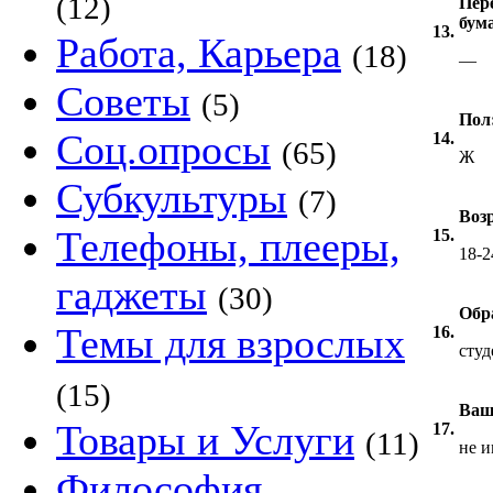
(12)
Пер
бум
13.
Работа, Карьера
(18)
—
Советы
(5)
Пол
Соц.опросы
14.
(65)
Ж
Субкультуры
(7)
Возр
Телефоны, плееры,
15.
18-2
гаджеты
(30)
Обр
Темы для взрослых
16.
студ
(15)
Ваш
Товары и Услуги
17.
(11)
не 
Философия,