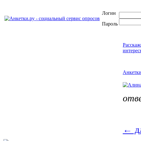
Логин
Пароль
Расскаж
интерес
Анкетк
отв
←
д