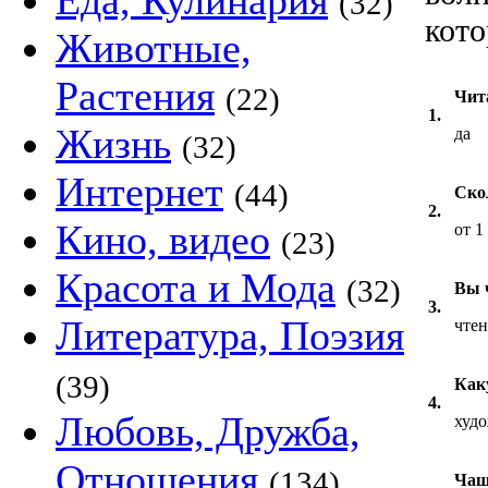
Еда, Кулинария
(32)
кото
Животные,
Растения
(22)
Чит
1.
Жизнь
да
(32)
Интернет
(44)
Ско
2.
Кино, видео
от 1
(23)
Красота и Мода
(32)
Вы ч
3.
Литература, Поэзия
чтен
(39)
Как
4.
Любовь, Дружба,
худ
Отношения
(134)
Чащ