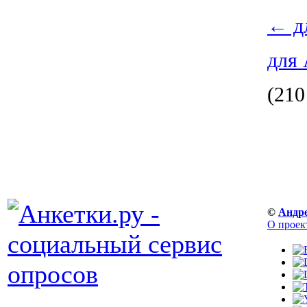
←
д
для
(210
©
Андр
О проек