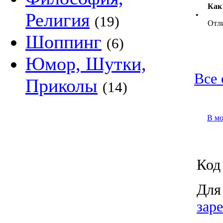
Как
Религия
•
(19)
Отл
Шоппинг
(6)
Юмор, Шутки,
Все 
Приколы
(14)
В м
Код 
Для
зар