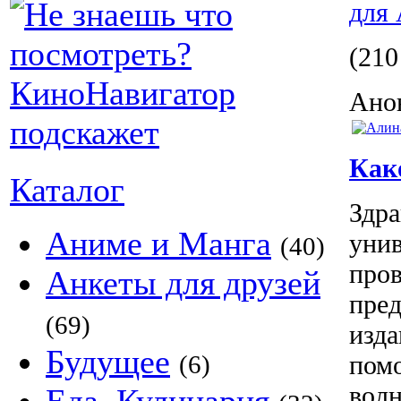
для
(210
Анон
Как
Каталог
Здра
Аниме и Манга
уни
(40)
пров
Анкеты для друзей
пре
(69)
изда
Будущее
(6)
помо
волн