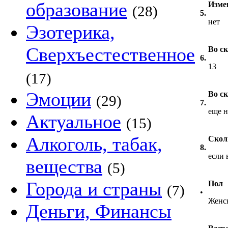
образование
Изме
(28)
5.
нет
Эзотерика,
Сверхъестественное
Во с
6.
13
(17)
Эмоции
Во с
(29)
7.
еще н
Актуальное
(15)
Алкоголь, табак,
Скол
8.
если 
вещества
(5)
Города и страны
Пол
(7)
•
Женс
Деньги, Финансы