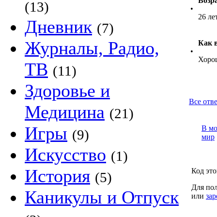
Возр
(13)
•
26 ле
Дневник
(7)
Журналы, Радио,
Как 
•
Хоро
ТВ
(11)
Здоровье и
Все отв
Медицина
(21)
Игры
В м
(9)
мир
Искусство
(1)
История
Код это
(5)
Для пол
Каникулы и Отпуск
или
зар