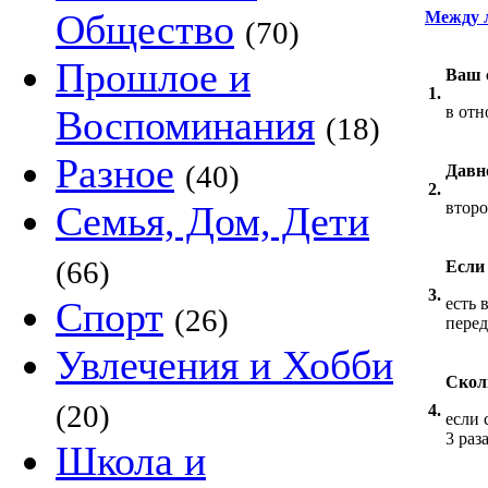
Общество
Между 
(70)
Прошлое и
Ваш 
1.
Воспоминания
в от
(18)
Разное
(40)
Давн
2.
Семья, Дом, Дети
второ
(66)
Если
3.
Спорт
есть 
(26)
перед
Увлечения и Хобби
Скол
(20)
4.
если 
3 раз
Школа и