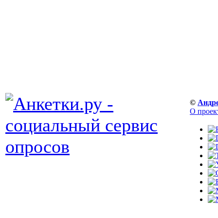
©
Андр
О проек