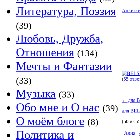
Литература, Поэзия
Анкетк
(39)
Любовь, Дружба,
Отношения
(134)
Мечты и Фантазии
(33)
(
55 отве
Музыка
(33)
←
для 
Обо мне и О нас
(39)
для BE
О моём блоге
(8)
(50 из 5
Политика и
Алия
о