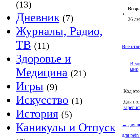
(13)
Возр
Дневник
•
(7)
26 ле
Журналы, Радио,
ТВ
(11)
Все отве
Здоровье и
В м
Медицина
мир
(21)
Игры
(9)
Код это
Искусство
(1)
Для пол
зарегис
История
(5)
Каникулы и Отпуск
←
для p
для pein