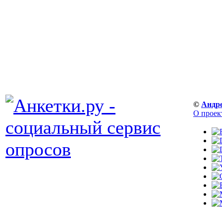
©
Андр
О проек