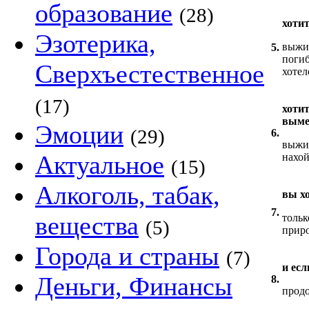
образование
(28)
хоти
Эзотерика,
выжит
5.
погиб
Сверхъестественное
хотел
(17)
хоти
выме
Эмоции
(29)
6.
выжил
Актуальное
нахой
(15)
Алкоголь, табак,
вы х
7.
вещества
тольк
(5)
прир
Города и страны
(7)
и есл
Деньги, Финансы
8.
прод