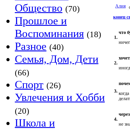
Общество
Алия
(70)
о
Прошлое и
конец с
Воспоминания
(18)
что б
1.
ничег
Разное
(40)
Семья, Дом, Дети
хочет
2.
иногд
(66)
Спорт
(26)
поче
3.
когда
Увлечения и Хобби
делат
(20)
через
Школа и
4.
не зн