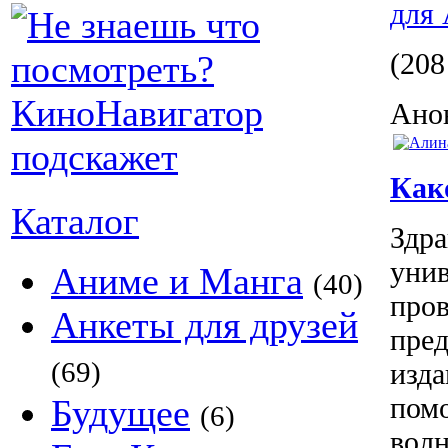
для
(208
Анон
Как
Каталог
Здра
уни
Аниме и Манга
(40)
пров
Анкеты для друзей
пре
(69)
изда
помо
Будущее
(6)
волн