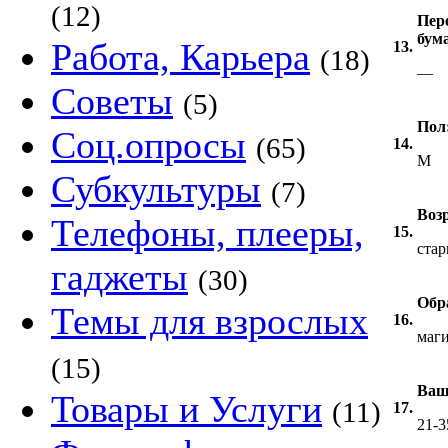
(12)
Пер
бум
Работа, Карьера
13.
(18)
—
Советы
(5)
Пол
Соц.опросы
(65)
14.
M
Субкультуры
(7)
Возр
Телефоны, плееры,
15.
стар
гаджеты
(30)
Обр
Темы для взрослых
16.
маг
(15)
Ваш
Товары и Услуги
(11)
17.
21-3