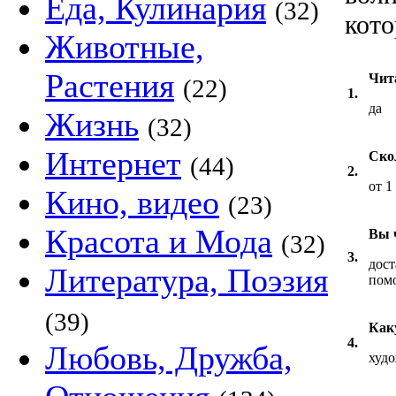
Еда, Кулинария
(32)
кото
Животные,
Растения
Чит
(22)
1.
да
Жизнь
(32)
Интернет
Ско
(44)
2.
от 1
Кино, видео
(23)
Красота и Мода
Вы ч
(32)
3.
дост
Литература, Поэзия
помо
(39)
Как
4.
Любовь, Дружба,
худо