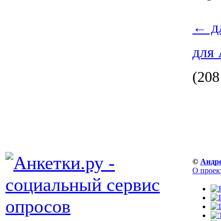
←
д
для
(208
©
Андр
О проек