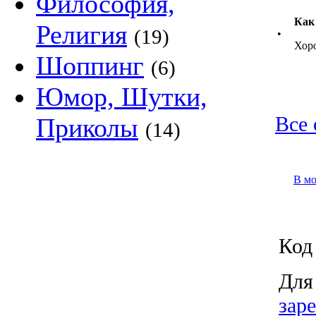
Философия,
Как
Религия
(19)
•
Хор
Шоппинг
(6)
Юмор, Шутки,
Все 
Приколы
(14)
В м
Код 
Для
зар