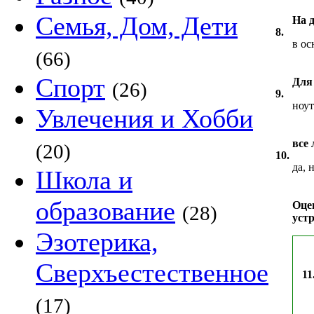
Семья, Дом, Дети
На 
8.
в ос
(66)
Спорт
Для
(26)
9.
ноут
Увлечения и Хобби
все
(20)
10.
да, 
Школа и
образование
Оце
(28)
устр
Эзотерика,
Сверхъестественное
11
(17)