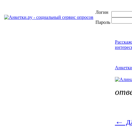
Логин
Пароль
Расскаж
интерес
Анкетк
отв
←
д