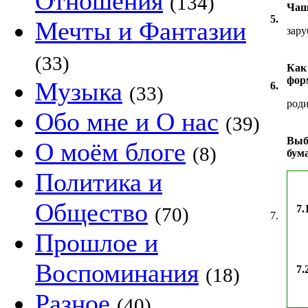
Отношения
(134)
Чащ
5.
Мечты и Фантазии
зару
(33)
Как
фор
Музыка
6.
(33)
род
Обо мне и О нас
(39)
Выб
О моём блоге
(8)
бум
Политика и
Общество
7.
(70)
7.
Прошлое и
Воспоминания
7.
(18)
Разное
(40)