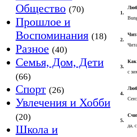
Общество
(70)
Люб
1.
Прошлое и
Bung
Воспоминания
(18)
Чит
2.
Разное
Чита
(40)
Семья, Дом, Дети
Как
3.
с зи
(66)
Спорт
(26)
Люб
4.
Увлечения и Хобби
Сенэ
(20)
Счи
5.
Школа и
да, 