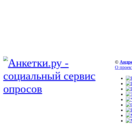
©
Андр
О проек