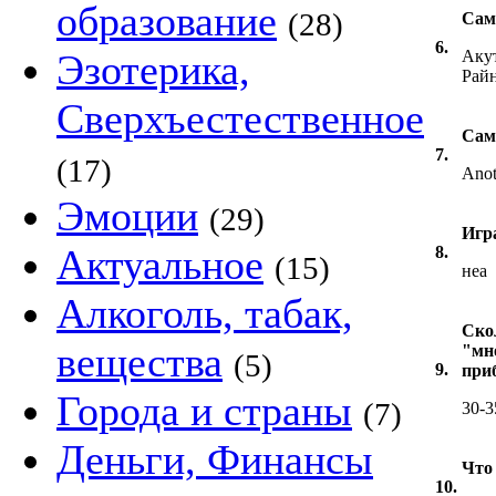
образование
(28)
Сам
6.
Эзотерика,
Акут
Райн
Сверхъестественное
Сам
7.
(17)
Anot
Эмоции
(29)
Игр
Актуальное
8.
(15)
неа
Алкоголь, табак,
Ско
вещества
"мн
(5)
9.
при
Города и страны
(7)
30-3
Деньги, Финансы
Что
10.