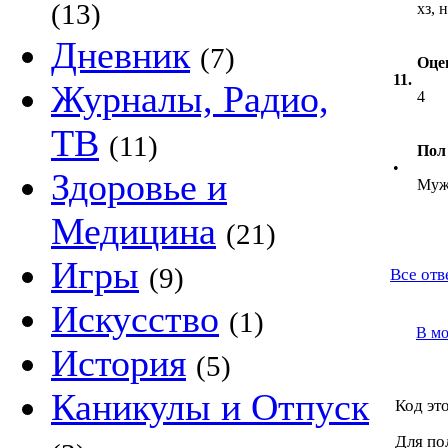
(13)
хз, 
Дневник
(7)
Оцен
11.
Журналы, Радио,
4
ТВ
(11)
Пол
•
Здоровье и
Муж
Медицина
(21)
Игры
(9)
Все отв
Искусство
(1)
В м
История
(5)
Каникулы и Отпуск
Код это
Для по