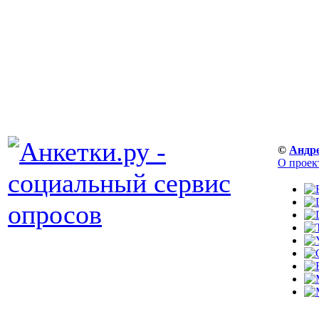
©
Андр
О проек