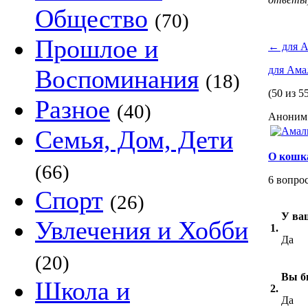
Общество
(70)
Прошлое и
←
для А
для Ама
Воспоминания
(18)
(50 из 5
Разное
(40)
Аноним 
Семья, Дом, Дети
О кошк
(66)
6 вопро
Спорт
(26)
У ва
Увлечения и Хобби
1.
Да
(20)
Вы б
Школа и
2.
Да