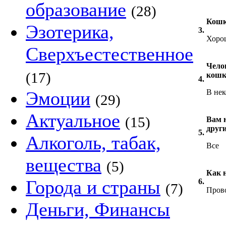
образование
(28)
Кошк
Эзотерика,
3.
Хоро
Сверхъестественное
Чело
(17)
кошк
4.
Эмоции
В нек
(29)
Актуальное
(15)
Вам 
друг
5.
Алкоголь, табак,
Все
вещества
(5)
Как 
Города и страны
6.
(7)
Прово
Деньги, Финансы