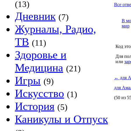
(13)
Все отв
Дневник
(7)
В м
Журналы, Радио,
мир
ТВ
(11)
Код это
Здоровье и
Для пол
или
зар
Медицина
(21)
Игры
←
для А
(9)
для Ама
Искусство
(1)
(50 из 5
История
(5)
Каникулы и Отпуск