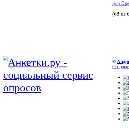
для Эр
(68 из 
©
Андр
О проек