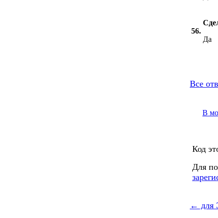
Сдел
56.
Да
Все от
В м
Код эт
Для по
зареги
←
для 