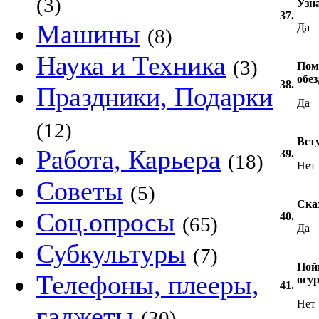
(3)
Узн
37.
Машины
Да
(8)
Наука и Техника
(3)
Пом
обе
38.
Праздники, Подарки
Да
(12)
Вст
Работа, Карьера
39.
(18)
Нет
Советы
(5)
Ска
Соц.опросы
40.
(65)
Да
Субкультуры
(7)
Пой
Телефоны, плееры,
огу
41.
Нет
гаджеты
(30)