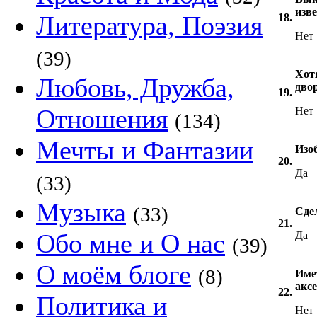
изве
Литература, Поэзия
18.
Нет
(39)
Хот
Любовь, Дружба,
двор
19.
Отношения
Нет
(134)
Мечты и Фантазии
Изо
20.
Да
(33)
Музыка
(33)
Сде
21.
Обо мне и О нас
Да
(39)
О моём блоге
(8)
Име
акс
22.
Политика и
Нет