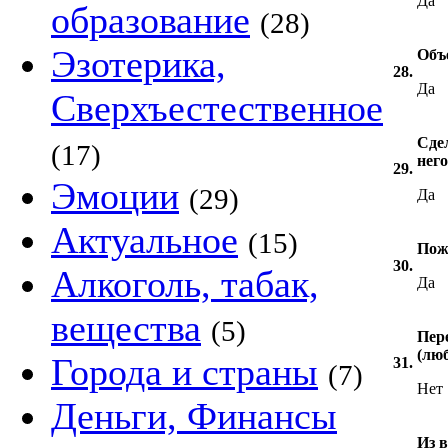
Да
образование
(28)
Эзотерика,
Объ
28.
Да
Сверхъестественное
Сде
(17)
него
29.
Эмоции
(29)
Да
Актуальное
(15)
Пож
30.
Алкоголь, табак,
Да
вещества
(5)
Пер
(лю
Города и страны
31.
(7)
Нет
Деньги, Финансы
Из в