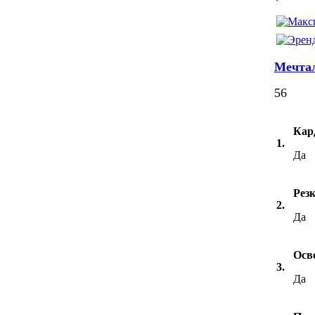
Мечтал
56
Кард
1.
Да
Рез
2.
Да
Осв
3.
Да