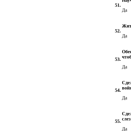
Нау
51.
Да
Жит
52.
Да
Обе
чтоб
53.
Да
Сде
вой
54.
Да
Сде
слез
55.
Да