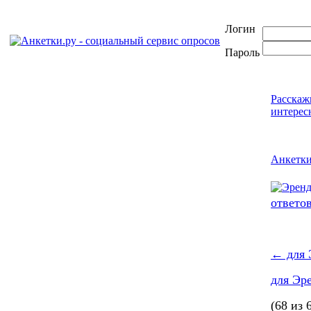
Логин
Пароль
Расскаж
интерес
Анкетк
ответо
←
для 
для Эр
(68 из 