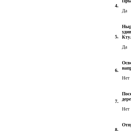
Пры
4.
Да
Ныр
уди
5.
Кту
Да
Осв
нап
6.
Нет
Посе
дер
7.
Нет
Отп
8.