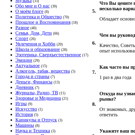
Музыка
(33)
Что Вы цените 
Обо мне и О нас
(39)
несколько вари
5.
О моём блоге
(8)
Политика и Общество
(70)
Обладает основ
Прошлое и Воспоминания
(18)
Разное
(40)
Семья, Дом, Дети
(66)
Чем вы руковод
Спорт
(26)
6.
Увлечения и Хобби
(20)
Качество, Совет
Школа и образование
(28)
опыт использова
Эзотерика, Сверхъестественное
(17)
Эмоции
(29)
Актуальное
(15)
Как часто вы п
Алкоголь, табак, вещества
(5)
7.
Города и страны
(7)
1 раз в два года
Деньги, Финансы
(13)
Дневник
(7)
Журналы, Радио, ТВ
(11)
Откуда вы узна
Здоровье и Медицина
(21)
рынке?
Игры
8.
(9)
Искусство
От знакомых, др
(1)
История
ответить
(5)
Каникулы и Отпуск
(3)
Машины
(8)
Наука и Техника
Укажите ваш п
(3)