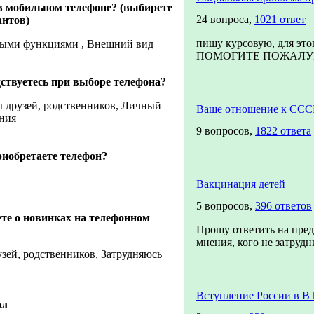
в мобильном телефоне? (выбирете
24 вопроса,
1021 ответ
антов)
пишу курсовую, для это
ными функциями , Внешний вид
ПОМОГИТЕ ПОЖАЛУЙСТ
ствуетесь при выборе телефона?
ы друзей, родственников, Личный
Ваше отношение к ССС
ния
9 вопросов,
1822 ответа
риобретаете телефон?
Вакцинация детей
5 вопросов,
396 ответов
ете о новинках на телефонном
Прошу ответить на пре
мнения, кого не затрудни
узей, родственников, Затрудняюсь
Вступление России в В
ол