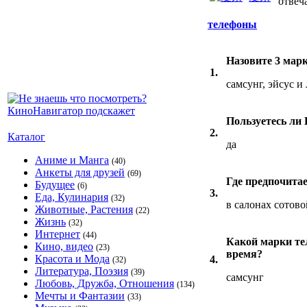
отвеча
телефоны
Назовите 3 мар
1.
самсунг, эйсус и
Пользуетесь ли
2.
Каталог
да
Аниме и Манга
(40)
Анкеты для друзей
(69)
Где предпочита
Будущее
(6)
3.
Еда, Кулинария
(32)
в салонах сотово
Животные, Растения
(22)
Жизнь
(32)
Интернет
(44)
Какой марки те
Кино, видео
(23)
время?
Красота и Мода
4.
(32)
Литература, Поэзия
(39)
самсунг
Любовь, Дружба, Отношения
(134)
Мечты и Фантазии
(33)