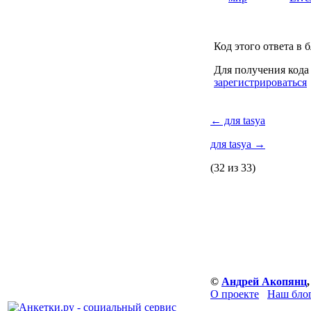
Код этого ответа в 
Для получения кода
зарегистрироваться
←
для tasya
для tasya
→
(32 из 33)
©
Андрей Акопянц
О проекте
Наш бло