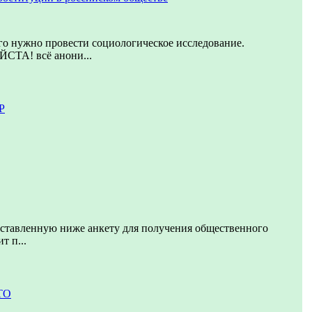
го нужно провести социологическое исследование.
А! всё анони...
Р
дставленную ниже анкету для получения общественного
т п...
ТО