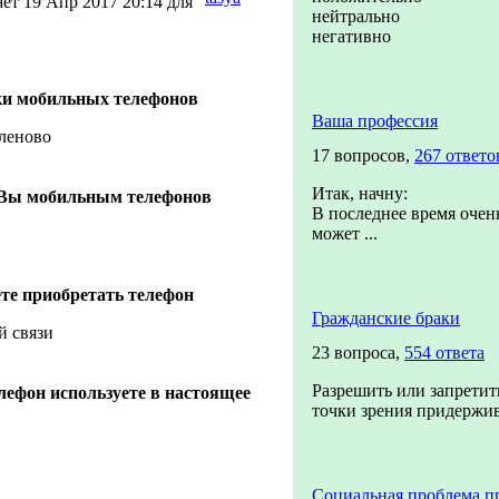
ет 19 Апр 2017 20:14 для
нейтрально
негативно
ки мобильных телефонов
Ваша профессия
 леново
17 вопросов,
267 ответо
Итак, начну:
 Вы мобильным телефонов
В последнее время очень
может ...
ете приобретать телефон
Гражданские браки
й связи
23 вопроса,
554 ответа
Разрешить или запретить
лефон используете в настоящее
точки зрения придержив
Социальная проблема п