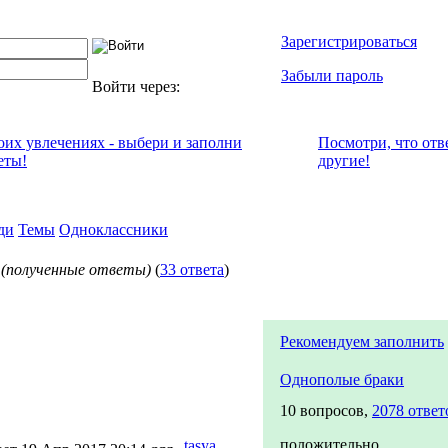
Зарегистрироваться
Забыли пароль
Войти через:
воих увлечениях - выбери и заполни
Посмотри, что отв
еты!
другие!
ди
Темы
Одноклассники
м
(полученные ответы)
(
33 ответа
)
Рекомендуем заполнить
Однополые браки
10 вопросов,
2078 ответ
положительно
tasya