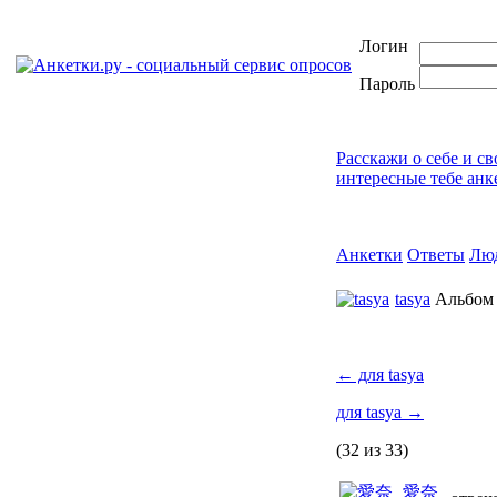
Логин
Пароль
Расскажи о себе и с
интересные тебе анк
Анкетки
Ответы
Лю
tasya
Альбо
←
для tasya
для tasya
→
(32 из 33)
愛奈