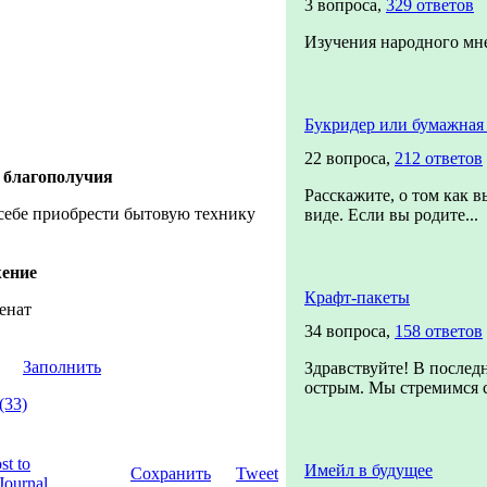
3 вопроса,
329 ответов
Изучения народного мн
Букридер или бумажная 
22 вопроса,
212 ответов
 благополучия
Расскажите, о том как 
себе приобрести бытовую технику
виде. Если вы родите...
жение
Крафт-пакеты
енат
34 вопроса,
158 ответов
Заполнить
Здравствуйте! В последн
острым. Мы стремимся с
(33)
Имейл в будущее
Сохранить
Tweet