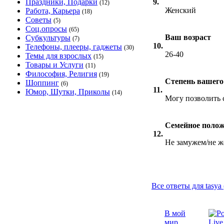
Праздники, Подарки
9.
(12)
Женский
Работа, Карьера
(18)
Советы
(5)
Соц.опросы
(65)
Ваш возраст
Субкультуры
(7)
10.
Телефоны, плееры, гаджеты
(30)
26-40
Темы для взрослых
(15)
Товары и Услуги
(11)
Философия, Религия
(19)
Степень вашего
Шоппинг
(6)
11.
Юмор, Шутки, Приколы
(14)
Могу позволить 
Семейное поло
12.
Не замужем/не ж
Все ответы для tasya 
В мой
мир