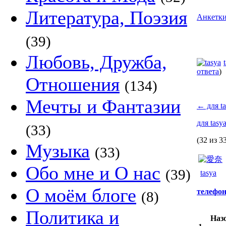
Литература, Поэзия
Анкетк
(39)
Любовь, Дружба,
ответа
)
Отношения
(134)
Мечты и Фантазии
←
для ta
для tasy
(33)
(32 из 3
Музыка
(33)
Обо мне и О нас
(39)
tasya
О моём блоге
телефо
(8)
Политика и
Наз