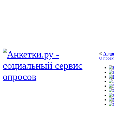
©
Андр
О проек