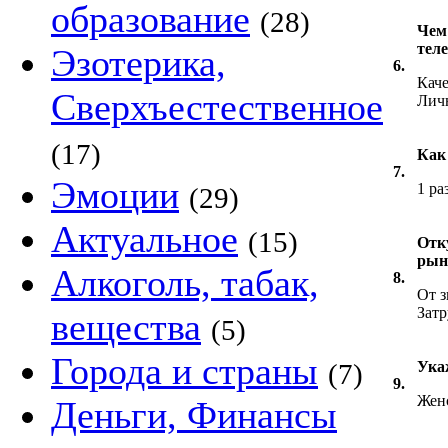
образование
(28)
Чем
тел
Эзотерика,
6.
Каче
Сверхъестественное
Лич
(17)
Как
7.
Эмоции
1 ра
(29)
Актуальное
(15)
Отк
рын
Алкоголь, табак,
8.
От з
Затр
вещества
(5)
Города и страны
(7)
Ука
9.
Жен
Деньги, Финансы