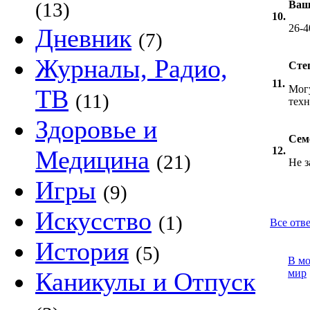
(13)
Ваш
10.
26-4
Дневник
(7)
Журналы, Радио,
Сте
11.
Могу
ТВ
(11)
тех
Здоровье и
Сем
12.
Медицина
(21)
Не з
Игры
(9)
Искусство
(1)
Все отве
История
(5)
В м
Каникулы и Отпуск
мир