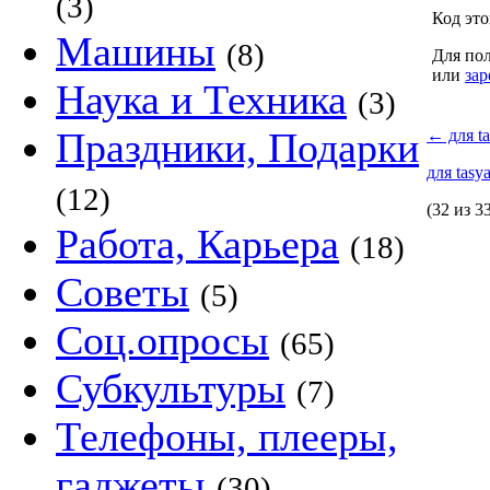
(3)
Код это
Машины
(8)
Для пол
или
зар
Наука и Техника
(3)
Праздники, Подарки
←
для ta
для tasy
(12)
(32 из 3
Работа, Карьера
(18)
Советы
(5)
Соц.опросы
(65)
Субкультуры
(7)
Телефоны, плееры,
гаджеты
(30)