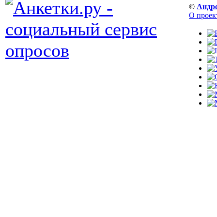
©
Андр
О проек