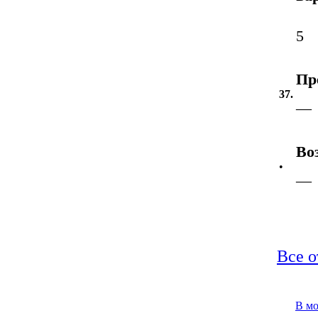
5
Пр
37.
—
Во
•
—
Все о
В м