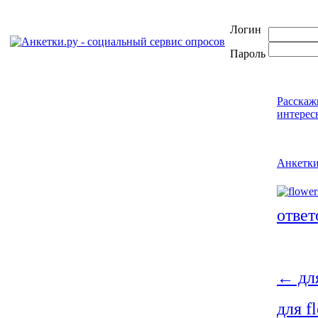
Логин
Пароль
Расскаж
интерес
Анкетк
ответ
←
для
для f