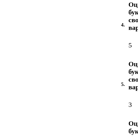
Оц
бу
св
4.
ва
5
Оц
бу
св
5.
ва
3
Оц
бу