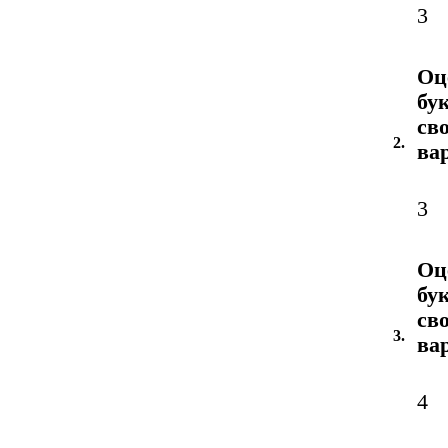
3
Оц
бу
св
2.
ва
3
Оц
бу
св
3.
ва
4