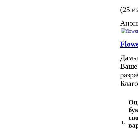
(25 и
Анони
Flow
Дамы 
Ваше 
разра
Благо
Оц
бу
св
1.
ва