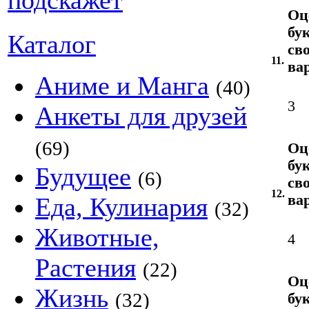
Оц
бу
Каталог
св
11.
ва
Аниме и Манга
(40)
3
Анкеты для друзей
(69)
Оц
бу
Будущее
(6)
св
12.
ва
Еда, Кулинария
(32)
Животные,
4
Растения
(22)
Оц
Жизнь
(32)
бу