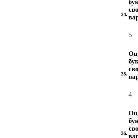
бу
св
34.
ва
5
Оц
бу
св
35.
ва
4
Оц
бу
св
36.
ва