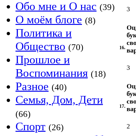
Обо мне и О нас
(39)
3
О моём блоге
(8)
Оц
Политика и
бу
св
Общество
(70)
16.
ва
Прошлое и
3
Воспоминания
(18)
Разное
(40)
Оц
бу
Семья, Дом, Дети
св
17.
ва
(66)
Спорт
(26)
2