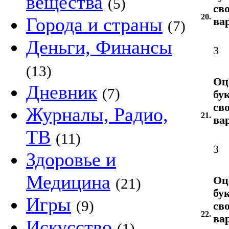
вещества
(5)
св
20.
Города и страны
ва
(7)
Деньги, Финансы
3
(13)
Оц
Дневник
(7)
бу
св
Журналы, Радио,
21.
ва
ТВ
(11)
3
Здоровье и
Медицина
Оц
(21)
бу
Игры
(9)
св
22.
ва
Искусство
(1)