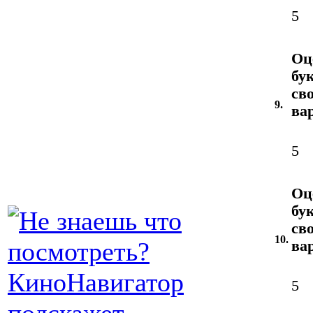
5
Оц
бу
св
9.
ва
5
Оц
бу
св
10.
ва
5