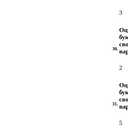
3
Оц
бу
св
30.
ва
2
Оц
бу
св
31.
ва
5