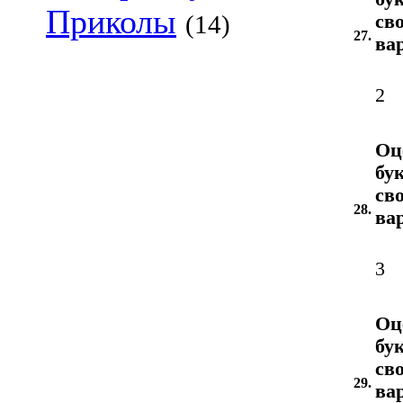
Приколы
(14)
св
27.
ва
2
Оц
бу
св
28.
ва
3
Оц
бу
св
29.
ва