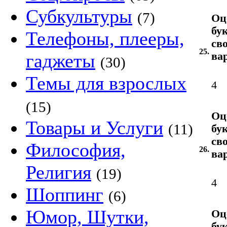
Субкультуры
(7)
Оц
бу
Телефоны, плееры,
св
25.
гаджеты
ва
(30)
Темы для взрослых
4
(15)
Оц
Товары и Услуги
(11)
бу
св
Философия,
26.
ва
Религия
(19)
4
Шоппинг
(6)
Юмор, Шутки,
Оц
бу