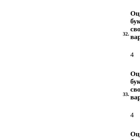
Оц
бу
св
32.
ва
4
Оц
бу
св
33.
ва
4
Оц