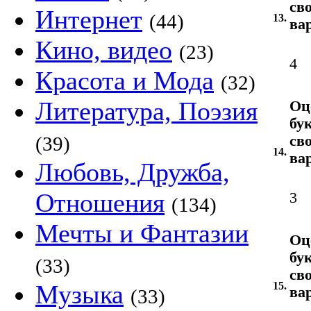
св
Интернет
(44)
13.
ва
Кино, видео
(23)
4
Красота и Мода
(32)
Литература, Поэзия
Оц
бу
(39)
св
14.
ва
Любовь, Дружба,
Отношения
3
(134)
Мечты и Фантазии
Оц
бу
(33)
св
Музыка
15.
ва
(33)