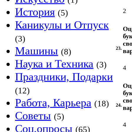
История
2
(5)
Каникулы и Отпуск
Оц
бу
(3)
св
Машины
23.
(8)
ва
Наука и Техника
(3)
4
Праздники, Подарки
Оц
(12)
бу
Работа, Карьера
св
(18)
24.
ва
Советы
(5)
4
Соц.опросы
(65)