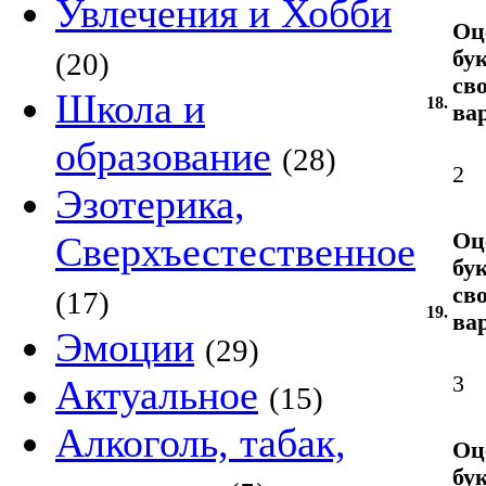
Увлечения и Хобби
Оц
бу
(20)
св
Школа и
18.
ва
образование
(28)
2
Эзотерика,
Оц
Сверхъестественное
бу
св
(17)
19.
ва
Эмоции
(29)
3
Актуальное
(15)
Алкоголь, табак,
Оц
бу