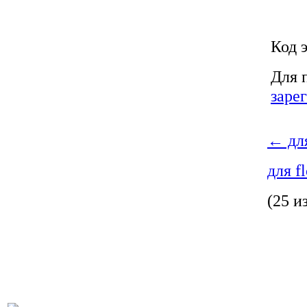
Код э
Для 
заре
←
для
для f
(25 и