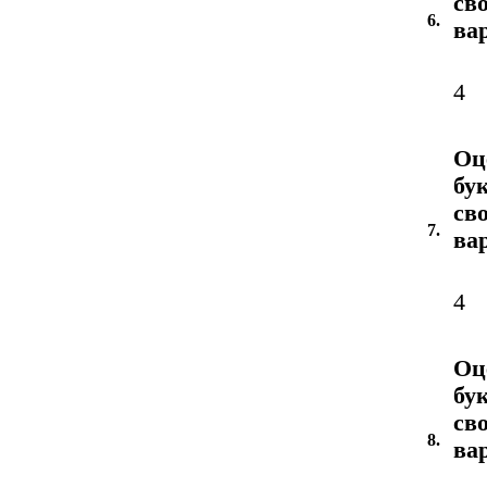
св
6.
ва
4
Оц
бу
св
7.
ва
4
Оц
бу
св
8.
ва