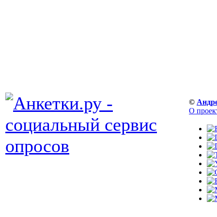
©
Андр
О проек