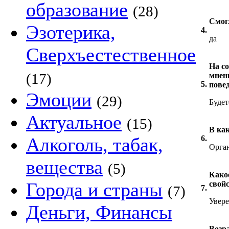
образование
(28)
Смог
Эзотерика,
4.
да
Сверхъестественное
На с
(17)
мнен
5.
повед
Эмоции
(29)
Будет
Актуальное
(15)
В ка
Алкоголь, табак,
6.
Орга
вещества
(5)
Како
Города и страны
свой
(7)
7.
Увере
Деньги, Финансы
Возр