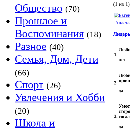
(1 из 1)
Общество
(70)
Прошлое и
Анаста
Воспоминания
(18)
Лидеры
Разное
(40)
Люби
1.
Семья, Дом, Дети
нет
(66)
Люби
проя
Спорт
2.
(26)
да
Увлечения и Хобби
Умее
(20)
сторо
3.
согла
Школа и
да