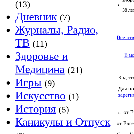
(13)
•
38 ле
Дневник
(7)
Журналы, Радио,
Все отв
ТВ
(11)
Здоровье и
В м
Медицина
(21)
Код эт
Игры
(9)
Для по
Искусство
(1)
зареги
История
(5)
←
от Е
Каникулы и Отпуск
от Евг