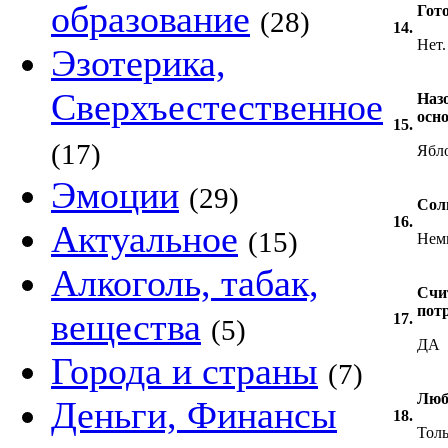
образование
Гот
(28)
14.
Нет.
Эзотерика,
Сверхъестественное
Наз
осн
15.
(17)
Ябло
Эмоции
(29)
Сол
16.
Актуальное
(15)
Нем
Алкоголь, табак,
Счи
пот
вещества
17.
(5)
ДА
Города и страны
(7)
Люб
Деньги, Финансы
18.
Толь