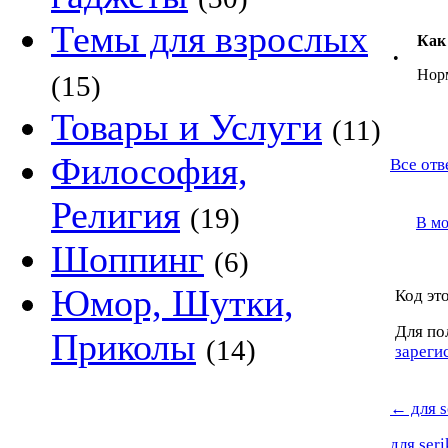
Темы для взрослых
Как
•
Нор
(15)
Товары и Услуги
(11)
Философия,
Все отв
Религия
(19)
В м
Шоппинг
(6)
Юмор, Шутки,
Код это
Для по
Приколы
(14)
зареги
←
для s
для ser