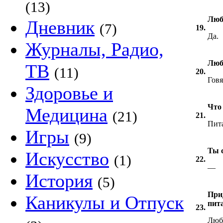
(13)
Люб
Дневник
(7)
19.
Да.
Журналы, Радио,
Люб
ТВ
(11)
20.
Говя
Здоровье и
Что
Медицина
(21)
21.
Пита
Игры
(9)
Ты 
Искусство
(1)
22.
—
История
(5)
При
Каникулы и Отпуск
пит
23.
Люб