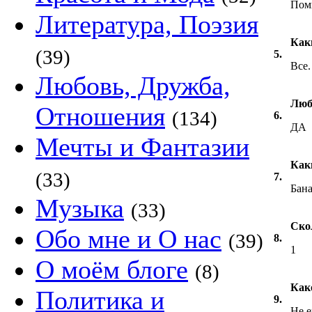
Пом
Литература, Поэзия
Как
(39)
5.
Все.
Любовь, Дружба,
Люб
Отношения
(134)
6.
ДА
Мечты и Фантазии
Как
(33)
7.
Бана
Музыка
(33)
Ско
Обо мне и О нас
(39)
8.
1
О моём блоге
(8)
Как
Политика и
9.
Не е