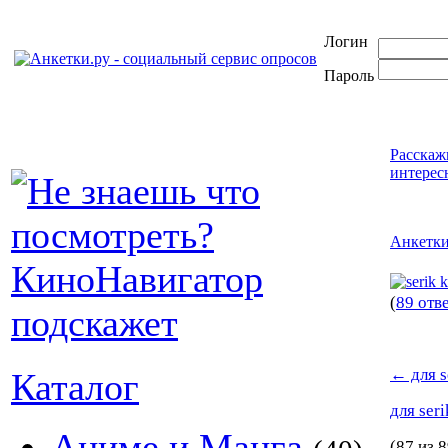
Логин
Пароль
Расскаж
интерес
Анкетк
(
89 отв
←
для s
Каталог
для ser
Аниме и Манга
(87 из 8