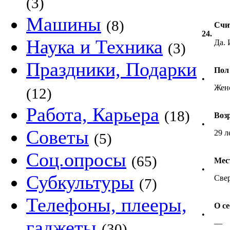
(3)
Машины
(8)
Счи
24.
Наука и Техника
Да. 
(3)
Праздники, Подарки
Пол
•
Жен
(12)
Работа, Карьера
(18)
Воз
•
Советы
29 л
(5)
Соц.опросы
(65)
Мес
•
Субкультуры
Свер
(7)
Телефоны, плееры,
О се
•
гаджеты
—
(30)