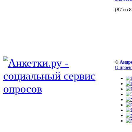
(87 из 8
©
Андр
О проек