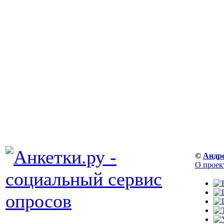
©
Андр
О проек