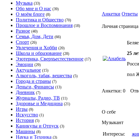
Музыка
(33)
Обо мне и О нас
(39)
Анкетки
Ответы
О моём блоге
(8)
Политика и Общество
(70)
Прошлое и Воспоминания
(18)
Личная страница
Разное
(40)
Семья, Дом, Дети
(66)
Спорт
Беля
(26)
Увлечения и Хобби
(20)
Школа и образование
25 ле
(28)
Эзотерика, Сверхъестественное
(17)
Росси
Эмоции
(29)
Актуальное
(15)
пол 
Алкоголь, табак, вещества
(5)
Города и страны
(7)
Деньги, Финансы
(13)
Анкетки: 0 Отв
Дневник
(7)
Журналы, Радио, ТВ
(11)
Здоровье и Медицина
(21)
Игры
(9)
О себе
Искусство
(1)
История
(5)
Музыкант
Каникулы и Отпуск
(3)
Машины
(8)
Интересы:
жи
Наука и Техника
(3)