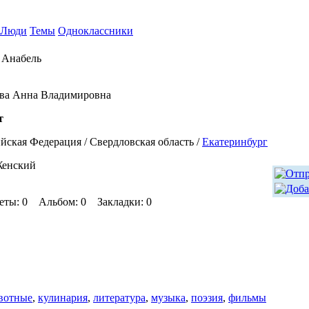
Люди
Темы
Одноклассники
 Анабель
ева Анна Владимировна
т
йская Федерация / Свердловская область /
Екатеринбург
Женский
еты: 0 Альбом: 0 Закладки: 0
вотные
,
кулинария
,
литература
,
музыка
,
поэзия
,
фильмы