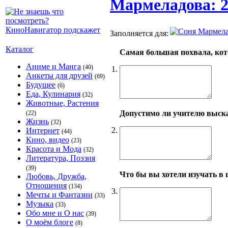
Мармеладова: 2
Заполняется для:
Каталог
Самая большая похвала, кот
Аниме и Манга
(40)
1.
Анкеты для друзей
(69)
Будущее
(6)
Еда, Кулинария
(32)
Животные, Растения
Допустимо ли учителю выска
(22)
Жизнь
(32)
2.
Интернет
(44)
Кино, видео
(23)
Красота и Мода
(32)
Литература, Поэзия
(39)
Что бы вы хотели изучать в
Любовь, Дружба,
Отношения
(134)
3.
Мечты и Фантазии
(33)
Музыка
(33)
Обо мне и О нас
(39)
О моём блоге
(8)