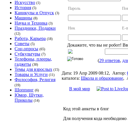
Искусство
(1)
История
(5)
Пароль
Пов
Каникулы и Отпуск
(3)
Машины
(8)
Наука и Техника
(3)
Праздники, Подарки
Ник
E-m
(12)
Работа, Карьера
(18)
Советы
(5)
Докажите, что вы не робот! В
Соц.опросы
(65)
Субкультуры
(7)
Телефоны, плееры,
(
29 ответов
,
дл
гаджеты
(30)
Темы для взрослых
(15)
Дата:
19 Апр 2009 08:12,
Автор:
Товары и Услуги
(11)
каталога:
Школа и образование
,
Философия, Религия
(19)
В мой мир
Шоппинг
(6)
Юмор, Шутки,
Приколы
(14)
Код этой анкеты в блог
Для получения кода необходимо