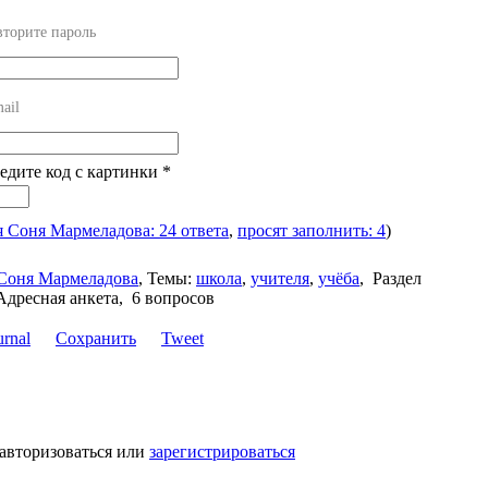
торите пароль
ail
ведите код с картинки
*
я Соня Мармеладова: 24 ответа
,
просят заполнить: 4
)
Соня Мармеладова
,
Темы:
школа
,
учителя
,
учёба
,
Раздел
Адресная анкета, 6 вопросов
Сохранить
Tweet
 авторизоваться или
зарегистрироваться