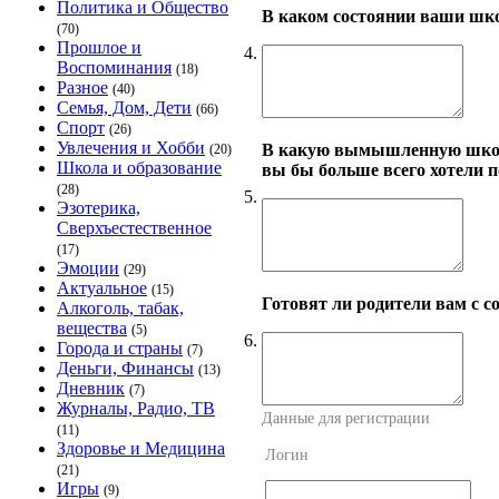
Политика и Общество
В каком состоянии ваши шк
(70)
Прошлое и
4.
Воспоминания
(18)
Разное
(40)
Семья, Дом, Дети
(66)
Спорт
(26)
Увлечения и Хобби
В какую вымышленную школу
(20)
Школа и образование
вы бы больше всего хотели п
(28)
5.
Эзотерика,
Сверхъестественное
(17)
Эмоции
(29)
Актуальное
(15)
Готовят ли родители вам с с
Алкоголь, табак,
вещества
(5)
6.
Города и страны
(7)
Деньги, Финансы
(13)
Дневник
(7)
Журналы, Радио, ТВ
Данные для регистрации
(11)
Здоровье и Медицина
Логин
(21)
Игры
(9)