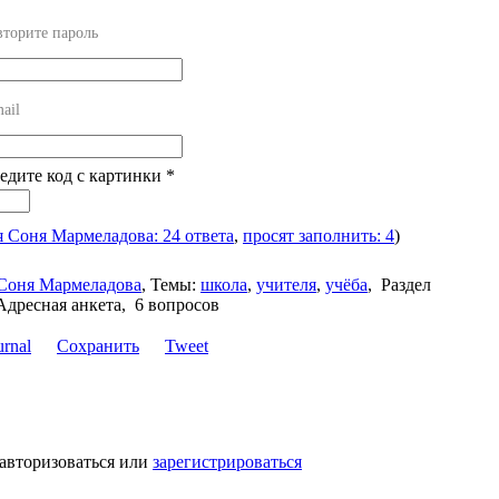
торите пароль
ail
ведите код с картинки
*
я Соня Мармеладова: 24 ответа
,
просят заполнить: 4
)
Соня Мармеладова
,
Темы:
школа
,
учителя
,
учёба
,
Раздел
Адресная анкета, 6 вопросов
Сохранить
Tweet
 авторизоваться или
зарегистрироваться