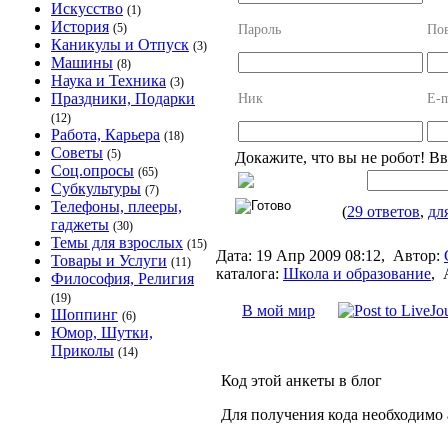
Искусство
(1)
История
(5)
Пароль
Пов
Каникулы и Отпуск
(3)
Машины
(8)
Наука и Техника
(3)
Праздники, Подарки
Ник
E-m
(12)
Работа, Карьера
(18)
Советы
(5)
Докажите, что вы не робот! В
Соц.опросы
(65)
Субкультуры
(7)
Телефоны, плееры,
(
29 ответов
,
дл
гаджеты
(30)
Темы для взрослых
(15)
Дата:
19 Апр 2009 08:12,
Автор:
Товары и Услуги
(11)
каталога:
Школа и образование
,
Философия, Религия
(19)
В мой мир
Шоппинг
(6)
Юмор, Шутки,
Приколы
(14)
Код этой анкеты в блог
Для получения кода необходимо