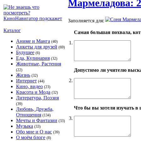
Мармеладова: 2
Заполняется для:
Каталог
Самая большая похвала, кот
Аниме и Манга
(40)
1.
Анкеты для друзей
(69)
Будущее
(6)
Еда, Кулинария
(32)
Животные, Растения
Допустимо ли учителю выска
(22)
Жизнь
(32)
2.
Интернет
(44)
Кино, видео
(23)
Красота и Мода
(32)
Литература, Поэзия
(39)
Что бы вы хотели изучать в
Любовь, Дружба,
Отношения
(134)
3.
Мечты и Фантазии
(33)
Музыка
(33)
Обо мне и О нас
(39)
О моём блоге
(8)