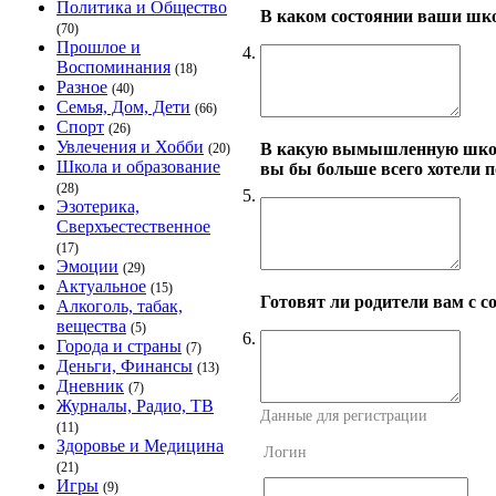
Политика и Общество
В каком состоянии ваши шк
(70)
Прошлое и
4.
Воспоминания
(18)
Разное
(40)
Семья, Дом, Дети
(66)
Спорт
(26)
Увлечения и Хобби
В какую вымышленную школу
(20)
Школа и образование
вы бы больше всего хотели п
(28)
5.
Эзотерика,
Сверхъестественное
(17)
Эмоции
(29)
Актуальное
(15)
Готовят ли родители вам с с
Алкоголь, табак,
вещества
(5)
6.
Города и страны
(7)
Деньги, Финансы
(13)
Дневник
(7)
Журналы, Радио, ТВ
Данные для регистрации
(11)
Здоровье и Медицина
Логин
(21)
Игры
(9)