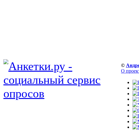
©
Андр
О проек