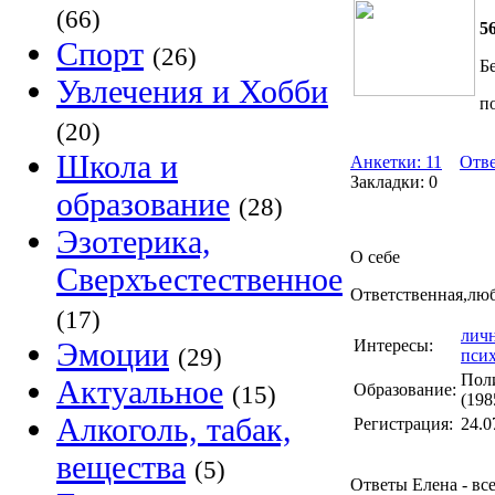
(66)
5
Спорт
(26)
Б
Увлечения и Хобби
п
(20)
Школа и
Анкетки: 11
Отве
Закладки: 0
образование
(28)
Эзотерика,
О себе
Сверхъестественное
Ответственная,люб
(17)
личн
Эмоции
Интересы:
(29)
пси
Пол
Актуальное
Образование:
(15)
(198
Алкоголь, табак,
Регистрация:
24.0
вещества
(5)
Ответы Елена - все