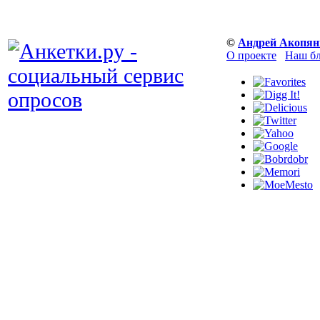
©
Андрей Акопян
О проекте
Наш б