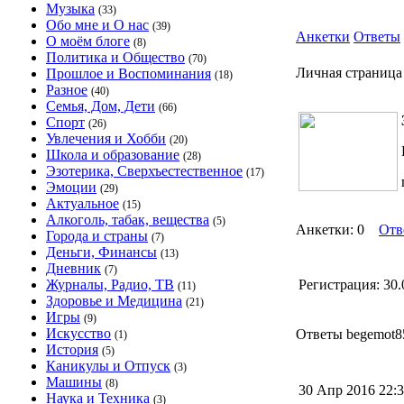
Музыка
(33)
Обо мне и О нас
(39)
Анкетки
Ответы
О моём блоге
(8)
Политика и Общество
(70)
Личная страница
Прошлое и Воспоминания
(18)
Разное
(40)
Семья, Дом, Дети
(66)
Спорт
(26)
Увлечения и Хобби
(20)
Школа и образование
(28)
Эзотерика, Сверхъестественное
(17)
Эмоции
(29)
Актуальное
(15)
Алкоголь, табак, вещества
(5)
Анкетки: 0
Отв
Города и страны
(7)
Деньги, Финансы
(13)
Дневник
(7)
Журналы, Радио, ТВ
Регистрация:
30.
(11)
Здоровье и Медицина
(21)
Игры
(9)
Искусство
Ответы begemot85
(1)
История
(5)
Каникулы и Отпуск
(3)
Машины
(8)
30 Апр 2016 22
Наука и Техника
(3)