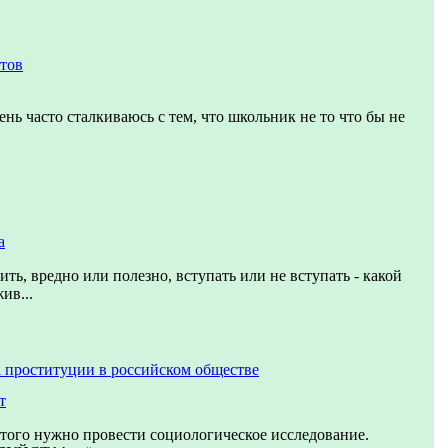
етов
ень часто сталкиваюсь с тем, что школьник не то что бы не
а
ить, вредно или полезно, вступать или не вступать - какой
ив...
 проституции в российском обществе
т
этого нужно провести социологическое исследование.