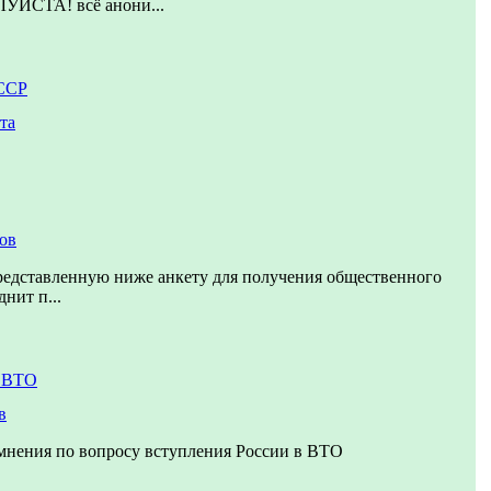
СТА! всё анони...
ССР
та
тов
редставленную ниже анкету для получения общественного
днит п...
в ВТО
в
мнения по вопросу вступления России в ВТО