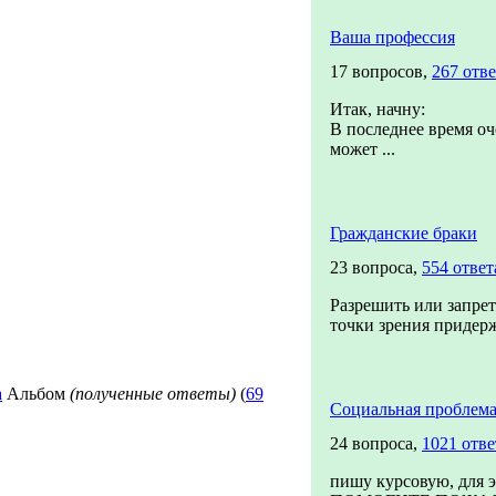
Ваша профессия
17 вопросов,
267 отв
Итак, начну:
В последнее время оч
может ...
Гражданские браки
23 вопроса,
554 ответ
Разрешить или запрет
точки зрения придерж
а
Альбом
(полученные ответы)
(
69
Социальная проблема
24 вопроса,
1021 отве
пишу курсовую, для 