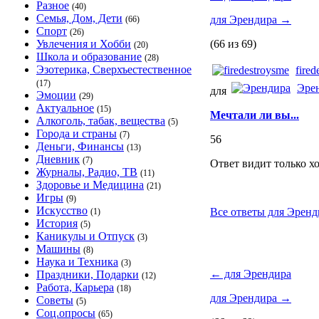
Разное
(40)
Семья, Дом, Дети
для Эрендира
→
(66)
Спорт
(26)
Увлечения и Хобби
(66 из 69)
(20)
Школа и образование
(28)
Эзотерика, Сверхъестественное
fired
(17)
Эре
для
Эмоции
(29)
Актуальное
(15)
Мечтали ли вы...
Алкоголь, табак, вещества
(5)
Города и страны
(7)
56
Деньги, Финансы
(13)
Дневник
(7)
Ответ видит только х
Журналы, Радио, ТВ
(11)
Здоровье и Медицина
(21)
Игры
(9)
Искусство
Все ответы для Эренд
(1)
История
(5)
Каникулы и Отпуск
(3)
Машины
(8)
Наука и Техника
(3)
←
для Эрендира
Праздники, Подарки
(12)
Работа, Карьера
(18)
для Эрендира
→
Советы
(5)
Соц.опросы
(65)