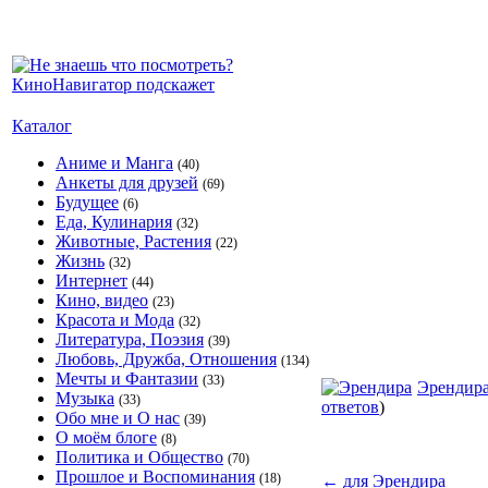
Каталог
Аниме и Манга
(40)
Анкеты для друзей
(69)
Будущее
(6)
Еда, Кулинария
(32)
Животные, Растения
(22)
Жизнь
(32)
Интернет
(44)
Кино, видео
(23)
Красота и Мода
(32)
Литература, Поэзия
(39)
Любовь, Дружба, Отношения
(134)
Мечты и Фантазии
(33)
Эрендир
Музыка
(33)
ответов
)
Обо мне и О нас
(39)
О моём блоге
(8)
Политика и Общество
(70)
Прошлое и Воспоминания
(18)
←
для Эрендира