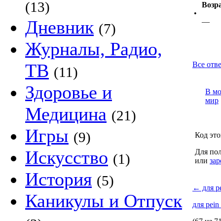
(13)
Возр
•
Дневник
—
(7)
Журналы, Радио,
ТВ
Все отве
(11)
Здоровье и
В м
мир
Медицина
(21)
Игры
(9)
Код это
Искусство
Для пол
(1)
или
зар
История
(5)
←
для p
Каникулы и Отпуск
для pein