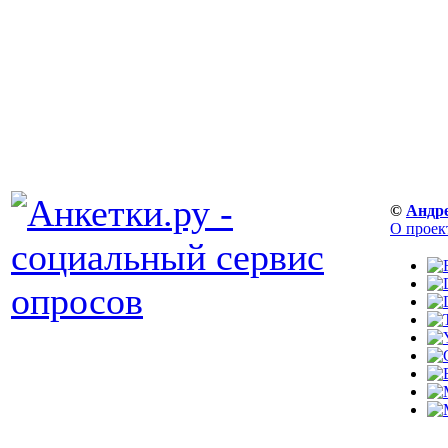
©
Андр
О проек