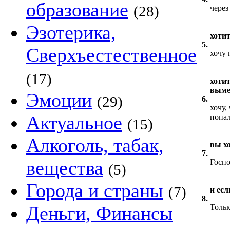
образование
(28)
через
Эзотерика,
хоти
5.
Сверхъестественное
хочу 
(17)
хоти
выме
Эмоции
(29)
6.
хочу,
Актуальное
попал
(15)
Алкоголь, табак,
вы х
7.
вещества
Госпо
(5)
Города и страны
(7)
и есл
8.
Деньги, Финансы
Тольк