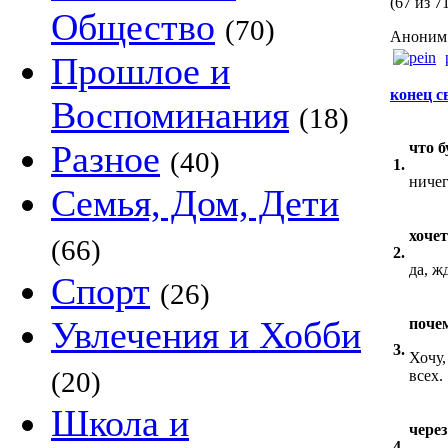
(67 из 7
Общество
(70)
Аноним 
Прошлое и
конец с
Воспоминания
(18)
Разное
что б
(40)
1.
ниче
Семья, Дом, Дети
хочет
(66)
2.
да, ж
Спорт
(26)
Увлечения и Хобби
поче
3.
Хочу,
(20)
всех.
Школа и
через
4.