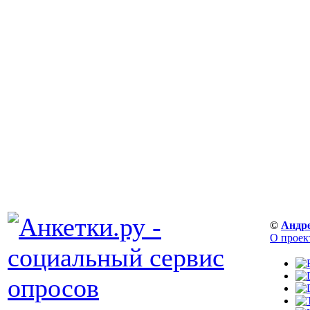
©
Андр
О проек