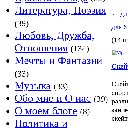
Литература, Поэзия
←
дл
(39)
для 
Любовь, Дружба,
(14 и
Отношения
(134)
Мечты и Фантазии
Скей
(33)
Музыка
Скейт
(33)
спорт
Обо мне и О нас
(39)
разли
О моём блоге
зани
(8)
скейт
Политика и