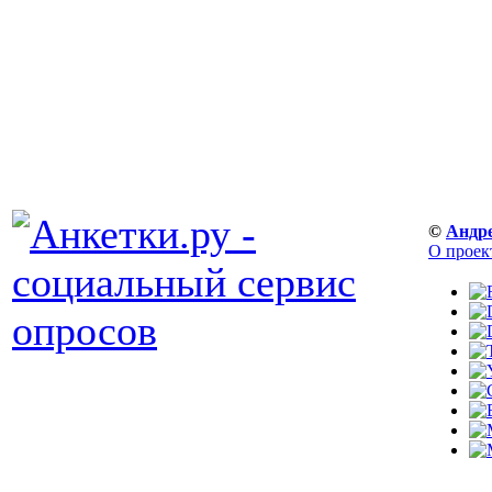
©
Андр
О проек