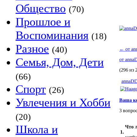
Общество
(70)
Прошлое и
Воспоминания
(18)
Разное
(40)
←
от a
Семья, Дом, Дети
от ann
(296 из 
(66)
annaD
Спорт
(26)
Увлечения и Хобби
Ваша к
3 вопро
(20)
Школа и
Что 
1.