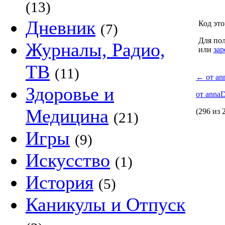
(13)
Дневник
Код это
(7)
Для пол
Журналы, Радио,
или
зар
ТВ
(11)
←
от a
Здоровье и
от ann
Медицина
(296 из 
(21)
Игры
(9)
Искусство
(1)
История
(5)
Каникулы и Отпуск