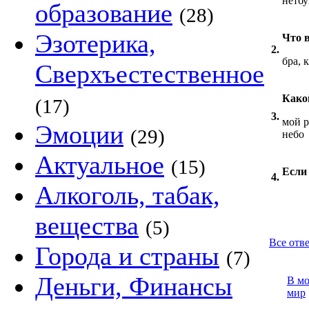
нетбу
образование
(28)
Эзотерика,
Что 
2.
бра, 
Сверхъестественное
Какой
(17)
3.
мой р
Эмоции
(29)
небо
Актуальное
(15)
Если
4.
Алкоголь, табак,
вещества
(5)
Все отв
Города и страны
(7)
Деньги, Финансы
В м
мир