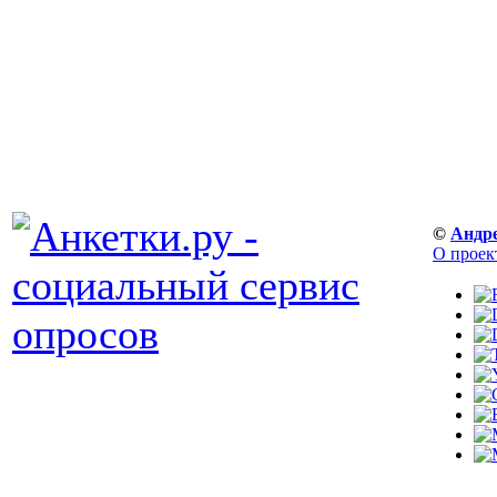
©
Андр
О проек