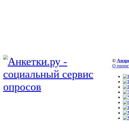
©
Андр
О проек