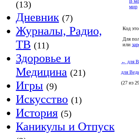
В м
(13)
мир
Дневник
(7)
Журналы, Радио,
Код это
Для пол
ТВ
(11)
или
зар
Здоровье и
←
для В
Медицина
(21)
для Вед
Игры
(27 из 2
(9)
Искусство
(1)
История
(5)
Каникулы и Отпуск