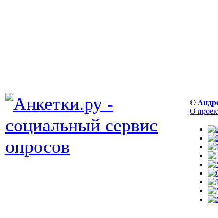
©
Андр
О проек