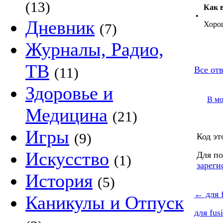
(13)
Как 
•
Дневник
Хоро
(7)
Журналы, Радио,
ТВ
(11)
Все отв
Здоровье и
В м
Медицина
(21)
Игры
(9)
Код эт
Искусство
Для по
(1)
зареги
История
(5)
←
для f
Каникулы и Отпуск
для fus