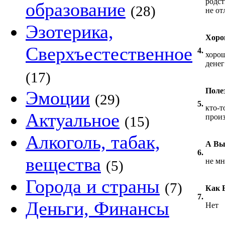
родс
образование
(28)
не от
Эзотерика,
Хоро
Сверхъестественное
4.
хорош
дене
(17)
Поле
Эмоции
(29)
5.
кто-т
Актуальное
произ
(15)
Алкоголь, табак,
А Вы 
6.
вещества
не мн
(5)
Города и страны
(7)
Как В
7.
Деньги, Финансы
Нет