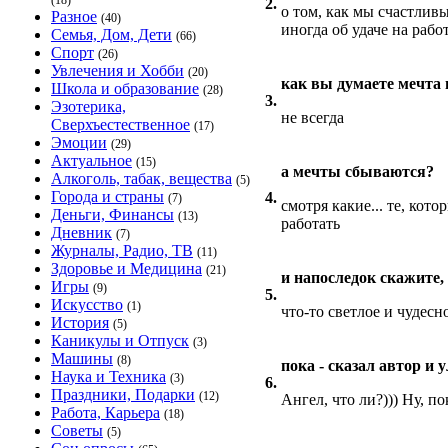
(18)
2.
о том, как мы счастлив
Разное
(40)
иногда об удаче на рабо
Семья, Дом, Дети
(66)
Спорт
(26)
Увлечения и Хобби
(20)
как вы думаете мечта 
Школа и образование
(28)
3.
Эзотерика,
не всегда
Сверхъестественное
(17)
Эмоции
(29)
Актуальное
(15)
а мечты сбываются?
Алкоголь, табак, вещества
(5)
Города и страны
4.
(7)
смотря какие... те, кот
Деньги, Финансы
(13)
работать
Дневник
(7)
Журналы, Радио, ТВ
(11)
Здоровье и Медицина
(21)
и напоследок скажите,
Игры
(9)
5.
Искусство
(1)
что-то светлое и чудесн
История
(5)
Каникулы и Отпуск
(3)
Машины
(8)
пока - сказал автор и 
Наука и Техника
(3)
6.
Праздники, Подарки
(12)
Ангел, что ли?))) Ну, по
Работа, Карьера
(18)
Советы
(5)