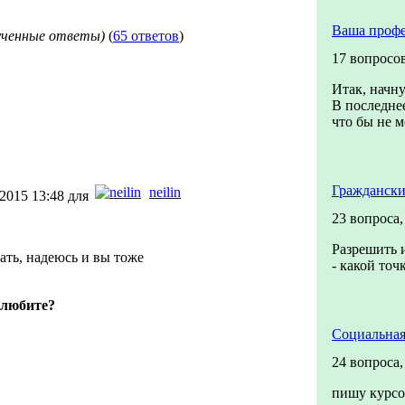
Ваша профе
ученные ответы)
(
65 ответов
)
17 вопросо
Итак, начну
В последнее
что бы не м
Граждански
neilin
2015 13:48 для
23 вопроса
Разрешить и
ать, надеюсь и вы тоже
- какой точ
 любите?
Социальная
24 вопроса
пишу курсо