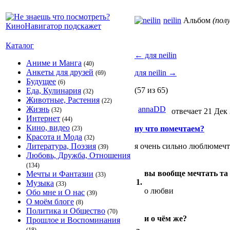
neilin
Альбом
(пол
Каталог
←
для neilin
Аниме и Манга
(40)
Анкеты для друзей
для neilin
→
(69)
Будущее
(6)
(57 из 65)
Еда, Кулинария
(32)
Животные, Растения
(22)
Жизнь
annaDD
(32)
отвечает 21 Дек 
Интернет
(44)
Кино, видео
ну что помечтаем?
(23)
Красота и Мода
(32)
Литература, Поэзия
я очень сильно люблюмечт
(39)
Любовь, Дружба, Отношения
(134)
вы вообще мечтать та
Мечты и Фантазии
(33)
1.
Музыка
(33)
о любви
Обо мне и О нас
(39)
О моём блоге
(8)
Политика и Общество
(70)
и о чём же?
Прошлое и Воспоминания