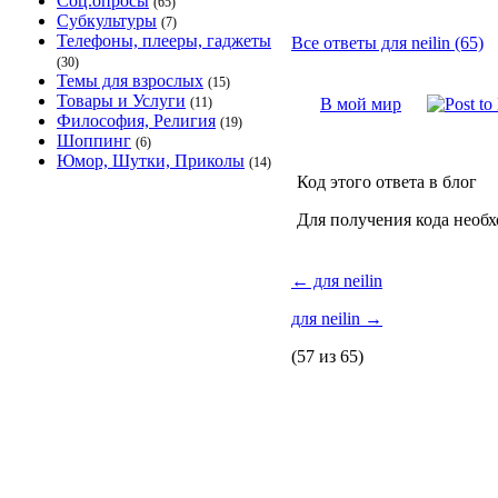
Соц.опросы
(65)
Субкультуры
(7)
Телефоны, плееры, гаджеты
Все ответы для neilin (65)
(30)
Темы для взрослых
(15)
Товары и Услуги
(11)
В мой мир
Философия, Религия
(19)
Шоппинг
(6)
Юмор, Шутки, Приколы
(14)
Код этого ответа в блог
Для получения кода необ
←
для neilin
для neilin
→
(57 из 65)