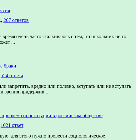
ссия
в,
267 ответов
:
 время очень часто сталкиваюсь с тем, что школьник не то
ожет ...
е браки
,
554 ответа
ли запретить, вредно или полезно, вступать или не вступать
ки зрения придержив...
 проблема проституции в российском обществе
,
1021 ответ
вую, для этого нужно провести социологическое