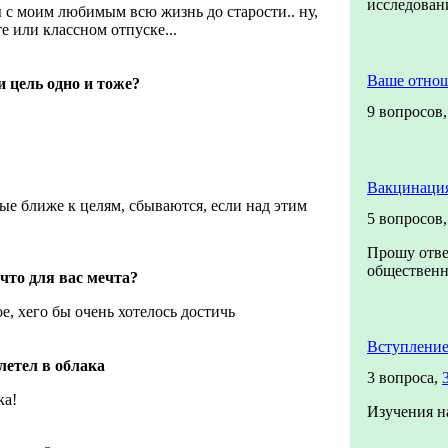
исследова
ы с моим любимым всю жизнь до старости.. ну,
те или классном отпуске...
Ваше отно
и цель одно и тоже?
9 вопросов
Вакцинация
орые ближе к целям, сбываются, если над этим
5 вопросов
Прошу отве
общественно
 что для вас мечта?
ое, хего бы очень хотелось достичь
Вступление
улетел в облака
3 вопроса,
ка!
Изучения н