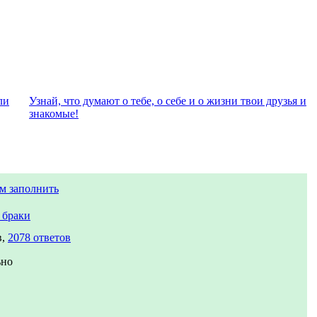
ли
Узнай, что думают о тебе, о себе и о жизни твои друзья и
знакомые!
м заполнить
 браки
в,
2078 ответов
ьно