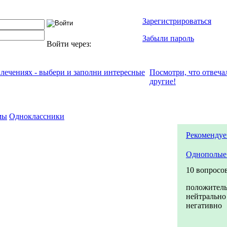
Зарегистрироваться
Забыли пароль
Войти через:
влечениях - выбери и заполни интересные
Посмотри, что отвeча
другие!
мы
Одноклассники
Рекомендуе
Однополые
10 вопросо
положител
нейтрально
негативно