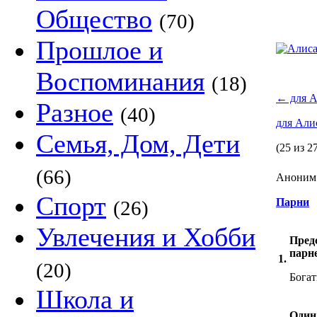
Общество
(70)
Прошлое и
Воспоминания
(18)
←
для А
Разное
(40)
для Али
Семья, Дом, Дети
(25 из 2
(66)
Аноним 
Спорт
Парни
(26)
Увлечения и Хобби
Предс
парн
1.
(20)
Бога
Школа и
Один 