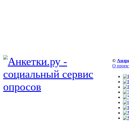
©
Андр
О проек