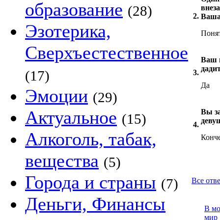
образование
(28)
внез
2.
Ваша
Эзотерика,
Поня
Сверхъестественное
Ваш п
дади
(17)
3.
Да
Эмоции
(29)
Актуальное
Вы з
(15)
деву
4.
Алкоголь, табак,
Конче
вещества
(5)
Города и страны
(7)
Все отве
Деньги, Финансы
В м
мир