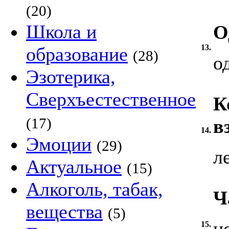
(20)
Школа и
О
13.
образование
(28)
о
Эзотерика,
Сверхъестественное
К
(17)
в
14.
Эмоции
(29)
л
Актуальное
(15)
Алкоголь, табак,
Ч
вещества
(5)
н
15.