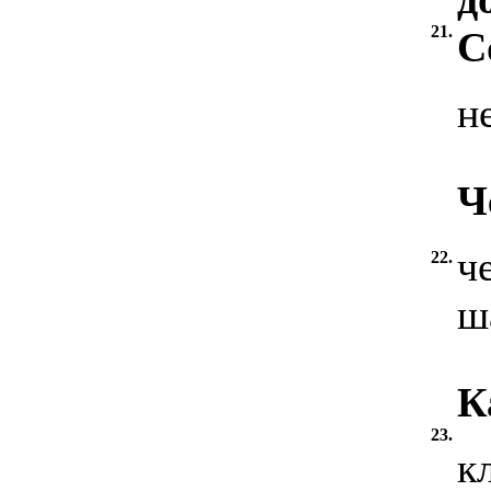
21.
С
н
Ч
ч
22.
ш
К
23.
к