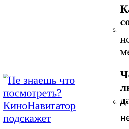
К
с
5.
н
м
Ч
л
д
6.
н