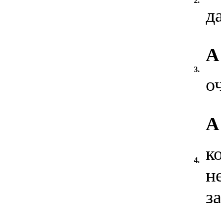
2.
да
А
3.
о
А
к
4.
н
з