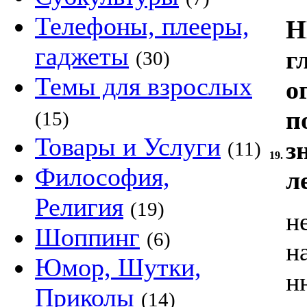
Телефоны, плееры,
Н
гаджеты
г
(30)
Темы для взрослых
о
п
(15)
Товары и Услуги
з
(11)
19.
Философия,
л
Религия
(19)
н
Шоппинг
(6)
н
Юмор, Шутки,
н
Приколы
(14)