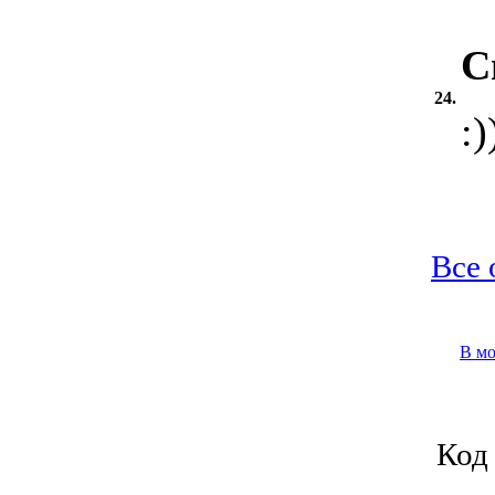
С
24.
:)
Все 
В м
Код 