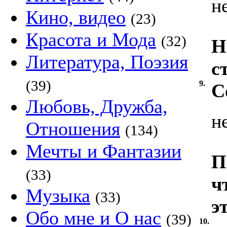
н
Кино, видео
(23)
Красота и Мода
(32)
Н
Литература, Поэзия
с
(39)
9.
С
Любовь, Дружба,
н
Отношения
(134)
Мечты и Фантазии
П
(33)
ч
Музыка
(33)
э
Обо мне и О нас
(39)
10.