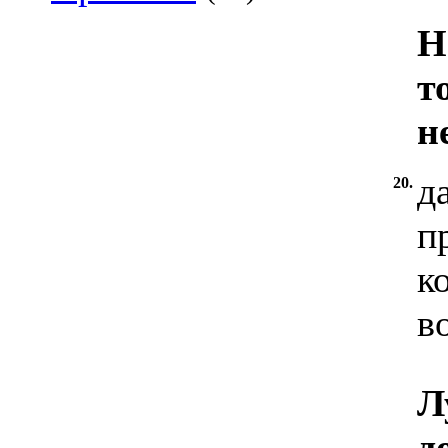
Н
т
н
д
20.
п
к
в
Л
д