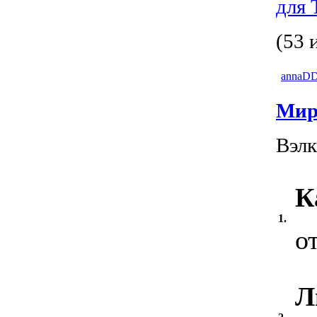
для 
(53 
annaD
Мир
Вэлк
К
1.
о
Л