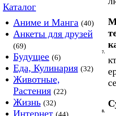
л
Каталог
М
Аниме и Манга
(40)
т
Анкеты для друзей
к
(69)
7.
Будущее
(6)
к
Еда, Кулинария
(32)
е
Животные,
с
Растения
(22)
Жизнь
С
(32)
Интернет
8.
(44)