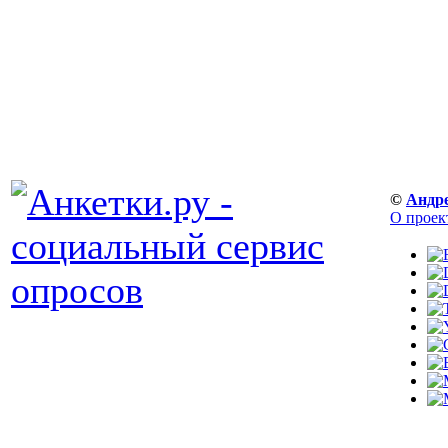
©
Андр
О проек