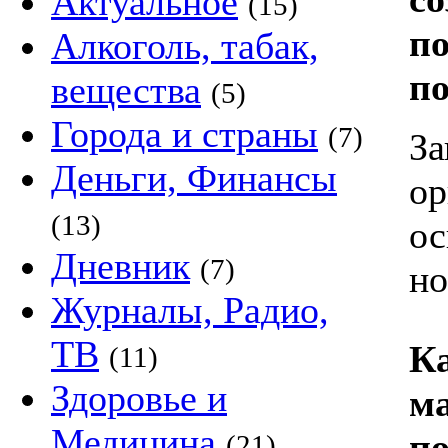
Актуальное
(15)
по
Алкоголь, табак,
п
вещества
(5)
Города и страны
(7)
За
Деньги, Финансы
ор
(13)
ос
Дневник
(7)
но
Журналы, Радио,
ТВ
Ка
(11)
Здоровье и
ма
Медицина
п
(21)