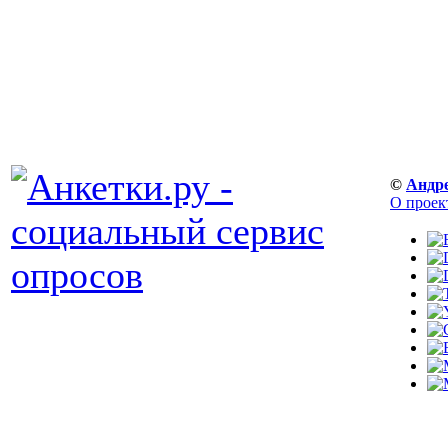
©
Андр
О проек