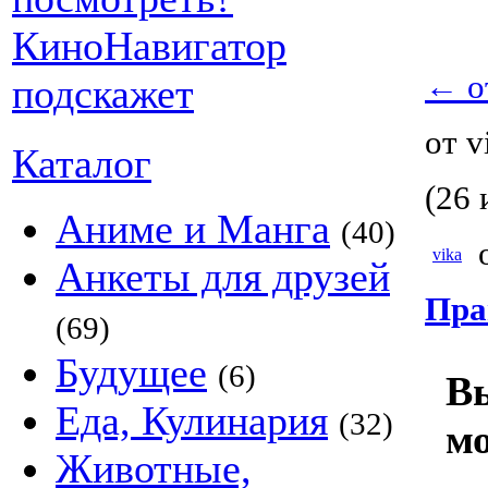
←
о
от v
Каталог
(26 
Аниме и Манга
(40)
о
vika
Анкеты для друзей
Пра
(69)
Будущее
(6)
Вы
Еда, Кулинария
(32)
м
Животные,