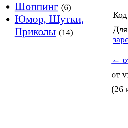
Шоппинг
(6)
Код
Юмор, Шутки,
Для
Приколы
(14)
зар
←
о
от v
(26 