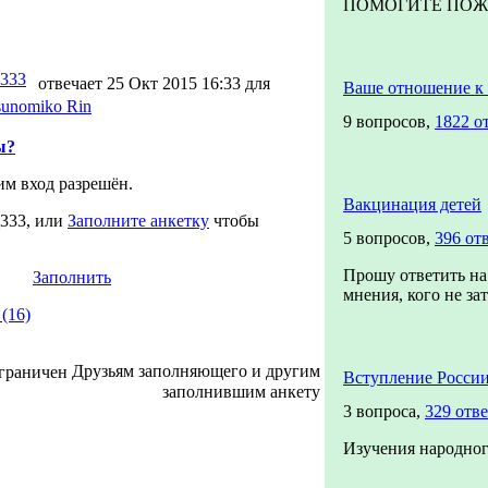
ПОМОГИТЕ ПОЖАЛ
_333
отвечает 25 Окт 2015 16:33 для
Ваше отношение 
sunomiko Rin
9 вопросов,
1822 о
ы?
м вход разрешён.
Вакцинация детей
_333, или
Заполните анкетку
чтобы
5 вопросов,
396 от
Прошу ответить на
Заполнить
мнения, кого не зат
(16)
Друзьям заполняющего и другим
Вступление Росси
заполнившим анкету
3 вопроса,
329 отв
Изучения народног