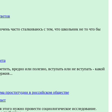
тветов
очень часто сталкиваюсь с тем, что школьник не то что бы
вета
етить, вредно или полезно, вступать или не вступать - какой
ржив...
ма проституции в российском обществе
твет
я этого нужно провести социологическое исследование.