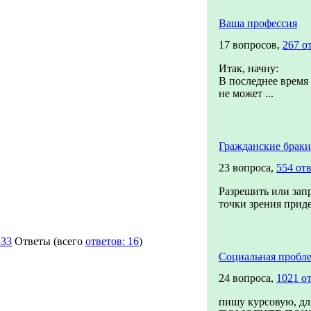
Ваша профессия
17 вопросов,
267 о
Итак, начну:
В последнее время 
не может ...
Гражданские браки
23 вопроса,
554 от
Разрешить или запр
точки зрения приде
333
Ответы
(всего
ответов: 16
)
Социальная пробле
24 вопроса,
1021 о
пишу курсовую, дл