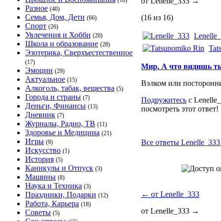
(18)
от Lenelle_333
→
Разное
(40)
Семья, Дом, Дети
(16 из 16)
(66)
Спорт
(26)
Увлечения и Хобби
Lenelle
(20)
Школа и образование
(28)
Tat
Эзотерика, Сверхъестественное
(17)
Мир. А что видишь т
Эмоции
(29)
Актуальное
(15)
Вэлком или посторонни
Алкоголь, табак, вещества
(5)
Города и страны
(7)
Подружитесь
с Lenelle
Деньги, Финансы
(13)
посмотреть этот ответ!
Дневник
(7)
Журналы, Радио, ТВ
(11)
Здоровье и Медицина
(21)
Игры
Все ответы Lenelle_333 
(9)
Искусство
(1)
История
(5)
Каникулы и Отпуск
(3)
Машины
(8)
Наука и Техника
(3)
←
от Lenelle_333
Праздники, Подарки
(12)
Работа, Карьера
(18)
от Lenelle_333
→
Советы
(5)