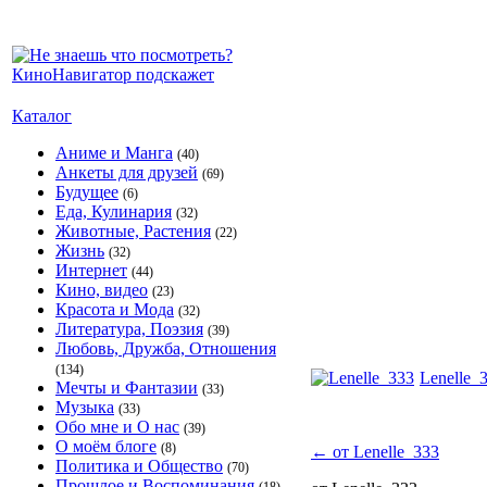
Каталог
Аниме и Манга
(40)
Анкеты для друзей
(69)
Будущее
(6)
Еда, Кулинария
(32)
Животные, Растения
(22)
Жизнь
(32)
Интернет
(44)
Кино, видео
(23)
Красота и Мода
(32)
Литература, Поэзия
(39)
Любовь, Дружба, Отношения
(134)
Lenelle_
Мечты и Фантазии
(33)
Музыка
(33)
Обо мне и О нас
(39)
О моём блоге
(8)
←
от Lenelle_333
Политика и Общество
(70)
Прошлое и Воспоминания