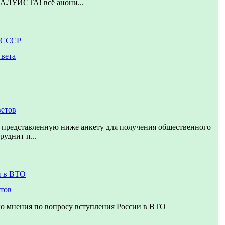
УЙСТА! всё анони...
к СССР
твета
ветов
 представленную ниже анкету для получения общественного
руднит п...
и в ВТО
етов
о мнения по вопросу вступления России в ВТО