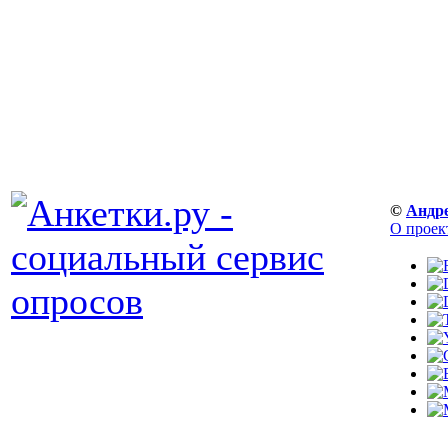
©
Андр
О проек