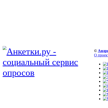
©
Андр
О проек