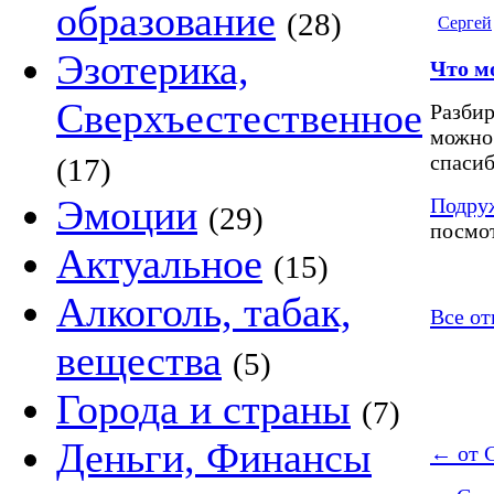
образование
(28)
Сергей
Эзотерика,
Что м
Сверхъестественное
Разбир
можно 
спасиб
(17)
Эмоции
Подру
(29)
посмот
Актуальное
(15)
Алкоголь, табак,
Все от
вещества
(5)
Города и страны
(7)
Деньги, Финансы
←
от 