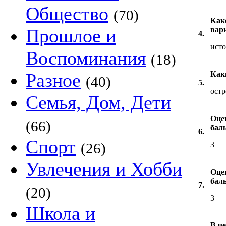
Общество
(70)
Как
Прошлое и
вар
4.
исто
Воспоминания
(18)
Разное
Как
(40)
5.
остр
Семья, Дом, Дети
Оцен
(66)
бал
6.
Спорт
(26)
3
Увлечения и Хобби
Оце
бал
7.
(20)
3
Школа и
В че