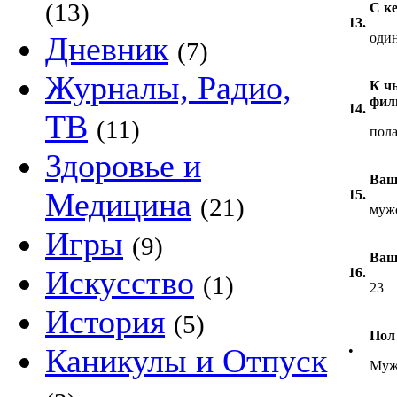
(13)
С к
13.
Дневник
оди
(7)
Журналы, Радио,
К ч
фил
14.
ТВ
(11)
пола
Здоровье и
Ваш
Медицина
15.
(21)
муж
Игры
(9)
Ваш
Искусство
16.
(1)
23
История
(5)
Пол
Каникулы и Отпуск
•
Муж