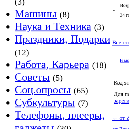
(3)
Воз
Машины
•
(8)
34 г
Наука и Техника
(3)
Праздники, Подарки
Все от
(12)
В м
Работа, Карьера
(18)
Советы
(5)
Код эт
Соц.опросы
(65)
Для п
Субкультуры
зарег
(7)
Телефоны, плееры,
←
от 
гаджеты
(30)