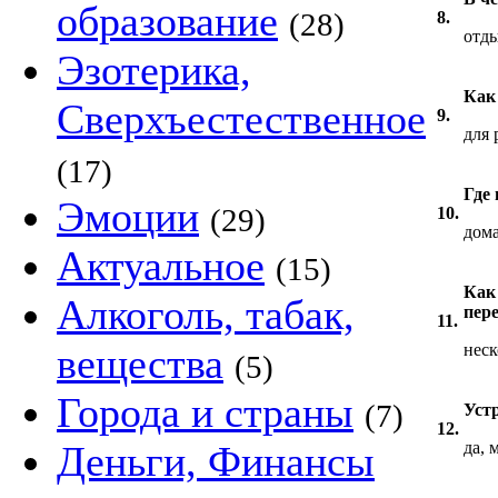
образование
(28)
8.
отды
Эзотерика,
Как
Сверхъестественное
9.
для 
(17)
Где
Эмоции
(29)
10.
дома
Актуальное
(15)
Как
Алкоголь, табак,
пере
11.
вещества
неск
(5)
Города и страны
(7)
Устр
12.
Деньги, Финансы
да, 