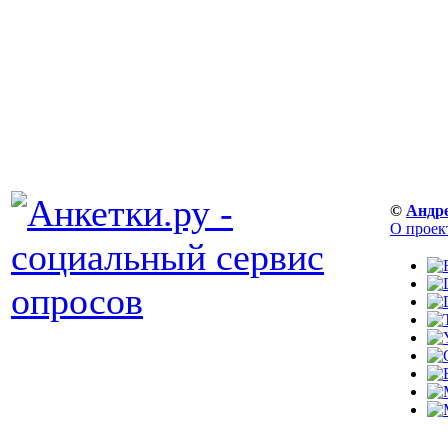
©
Андр
О проек